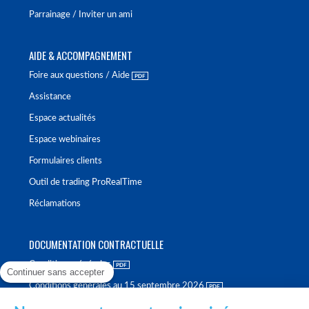
Parrainage / Inviter un ami
AIDE & ACCOMPAGNEMENT
Foire aux questions / Aide
Assistance
Espace actualités
Espace webinaires
Formulaires clients
Outil de trading ProRealTime
Réclamations
DOCUMENTATION CONTRACTUELLE
Conditions générales
Continuer sans accepter
Conditions générales au 15 septembre 2026
Brochure tarifaire