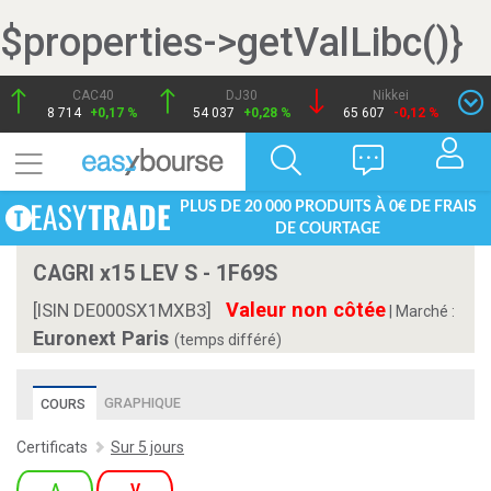
$properties->getValLibc()}
CAC40
DJ30
Nikkei
8 714
+0,17 %
54 037
+0,28 %
65 607
-0,12 %
PLUS DE 20 000 PRODUITS À 0€ DE FRAIS
DE COURTAGE
CAGRI x15 LEV S - 1F69S
Valeur non côtée
[ISIN DE000SX1MXB3]
|
Marché :
Euronext Paris
(temps différé)
GRAPHIQUE
COURS
Certificats
Sur 5 jours
A
V