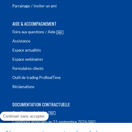
Parrainage / Inviter un ami
AIDE & ACCOMPAGNEMENT
Foire aux questions / Aide
Assistance
Espace actualités
Espace webinaires
Formulaires clients
Outil de trading ProRealTime
Réclamations
DOCUMENTATION CONTRACTUELLE
Conditions générales
Continuer sans accepter
Conditions générales au 15 septembre 2026
Brochure tarifaire