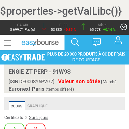
$properties->getValLibc()}
CAC40
DJ30
Nikkei
8 699,71 Pts (c)
53 885
-0,85 %
65 778
+0,14 %
PLUS DE 20 000 PRODUITS À 0€ DE FRAIS
DE COURTAGE
ENGIE ZT PERP - 91W9S
Valeur non côtée
[ISIN DE000SY6PVG7]
|
Marché :
Euronext Paris
(temps différé)
GRAPHIQUE
COURS
Certificats
Sur 5 jours
A
V