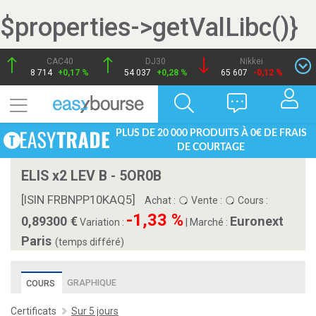
$properties->getValLibc()}
CAC40
DJ30
Nikkei
8 714
+0,17 %
54 037
+0,28 %
65 607
-0,12 %
PLUS DE 20 000 PRODUITS À 0€ DE FRAIS
DE COURTAGE
ELIS x2 LEV B - 5OR0B
[ISIN FRBNPP10KAQ5]
Achat :
Vente :
Cours :
-1,33 %
0,89300
Euronext
Variation :
|
Marché :
Paris
(temps différé)
GRAPHIQUE
COURS
Certificats
Sur 5 jours