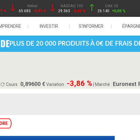
Nikkei
NASDAQ 100
DAX 30
71 %
65 683
-0,93 %
29 363
-0,42 %
26 140
+0,05 %
MPRENDRE
INVESTIR
S'INFORMER
ÉPARGN
PLUS DE 20 000 PRODUITS À 0€ DE FRAIS 
B
-3,86 %
0,89600
Euronext 
Cours :
Variation :
|
Marché :
DRE