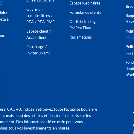
Offre 18-30 ans
Espace webinaires
Broc
Ouvrir un
Formulaires clients
duite
compte-titres /
Rappo
stale
Outil de trading
PEA / PEA-PME
d'ex
ProRealTime
Espace client /
Polit
ous
Réclamations
Accès client
séle
Parrainage /
Polit
Inviter un ami
Fond
dépô
réso
urs, CAC 40, indices, retrouvez toute l'actualité boursière
ics mais aussi des articles et dossiers complets sur les
 moment. Des informations clé en main pour vous
dans tous vos investissements en bourse.