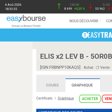
6 Aoû 2026
CAC40
DJ30
18:33:35
8 699
+0,35 %
53 962
-0,
NOUS DÉCOUVRIR
CO
ELIS x2 LEV B - 5OR0
[ISIN FRBNPP10KAQ5]
Achat :
Vente :
COURS
GRAPHIQUE
Certificats
Graphique
ACHETER
VEN