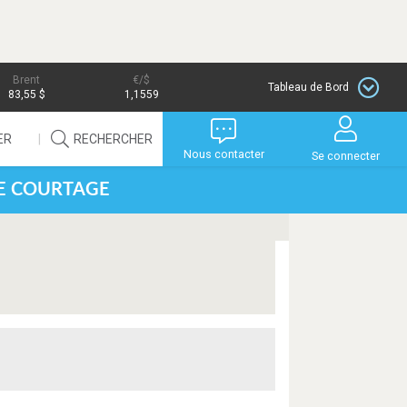
Brent
/$
Tableau de Bord
83,55 $
1,1559
ER
RECHERCHER
Nous contacter
Se connecter
DE COURTAGE