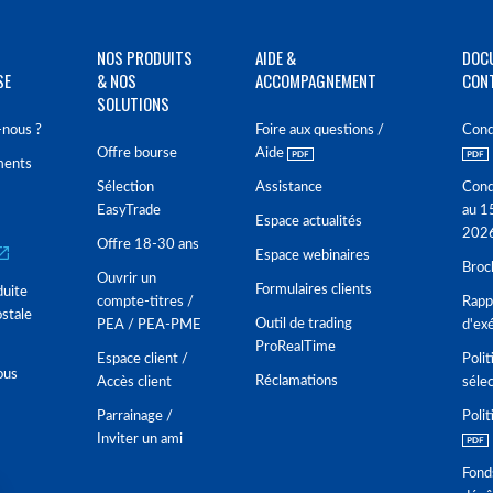
NOS PRODUITS
AIDE &
DOC
SE
& NOS
ACCOMPAGNEMENT
CON
SOLUTIONS
nous ?
Foire aux questions /
Cond
Offre bourse
Aide
ments
Sélection
Assistance
Cond
EasyTrade
au 1
Espace actualités
202
Offre 18-30 ans
Espace webinaires
Broc
Ouvrir un
Formulaires clients
duite
compte-titres /
Rappo
stale
Outil de trading
PEA / PEA-PME
d'ex
ProRealTime
Espace client /
Polit
ous
Réclamations
Accès client
séle
Parrainage /
Polit
Inviter un ami
Fond