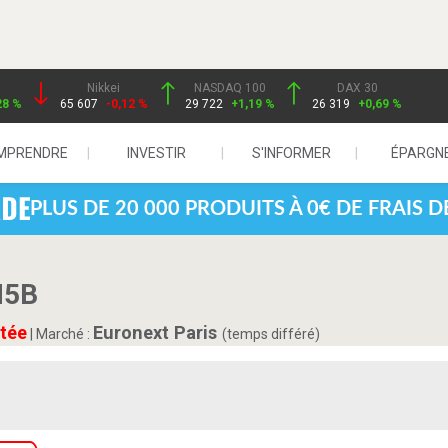
Nikkei
NASDAQ 100
DAX 30
28 %
65 607
-0,12 %
29 722
+1,19 %
26 319
+0,69 %
MPRENDRE
INVESTIR
S'INFORMER
ÉPARGN
PLUS DE 20 000 PRODUITS À 0€ DE FRAIS 
H5B
tée
Euronext Paris
|
Marché :
(temps différé)