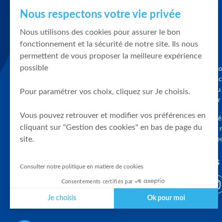
Nous respectons votre vie privée
Nous utilisons des cookies pour assurer le bon
fonctionnement et la sécurité de notre site. Ils nous
permettent de vous proposer la meilleure expérience
possible
Graphique, co
en quelques cl
tendances du
Pour paramétrer vos choix, cliquez sur Je choisis.
accompagner 
Vous pouvez retrouver et modifier vos préférences en
Tous droits r
cliquant sur "Gestion des cookies" en bas de page du
différés d'au 
site.
clients connec
SUIVEZ-NOUS
Consulter notre politique en matière de cookies
Consentements certifiés par
Je choisis
Ok pour moi
Plateforme de Gestion du Consentement : Personnalisez vos Optio
Axeptio consent