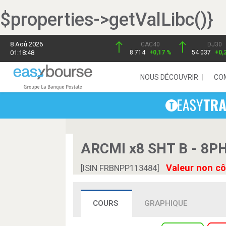
$properties->getValLibc()}
8 Aoû 2026
CAC40
DJ30
01:18:48
8 714
+0,17 %
54 037
+0,
NOUS DÉCOUVRIR
CO
ARCMI x8 SHT B - 8P
Valeur non cô
[ISIN FRBNPP113484]
COURS
GRAPHIQUE