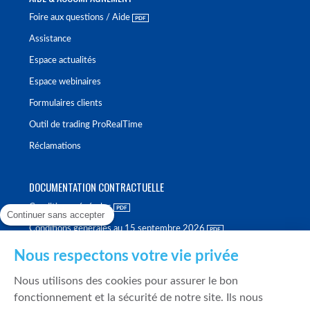
Foire aux questions / Aide
Assistance
Espace actualités
Espace webinaires
Formulaires clients
Outil de trading ProRealTime
Réclamations
DOCUMENTATION CONTRACTUELLE
Conditions générales
Continuer sans accepter
Conditions générales au 15 septembre 2026
Brochure tarifaire
Nous respectons votre vie privée
Rapport sur la qualité d'exécution
Nous utilisons des cookies pour assurer le bon
Politique de meilleure sélection
fonctionnement et la sécurité de notre site. Ils nous