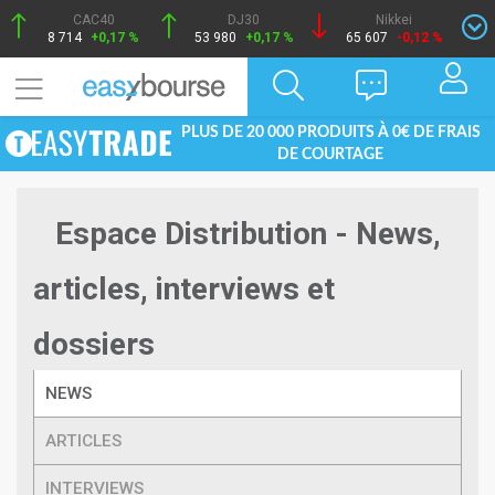
CAC40
DJ30
Nikkei
8 714
+0,17 %
53 980
+0,17 %
65 607
-0,12 %
PLUS DE 20 000 PRODUITS À 0€ DE FRAIS
DE COURTAGE
Espace Distribution - News,
articles, interviews et
dossiers
NEWS
ARTICLES
INTERVIEWS