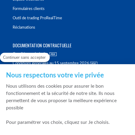
Formulaires clients
Outil de trading ProRealTime
Réclamations
DOCUMENTATION CONTRACTUELLE
Conditions générales
Continuer sans accepter
Conditions générales au 15 septembre 2026
Brochure tarifaire
Nous respectons votre vie privée
Rapport sur la qualité d'exécution
Nous utilisons des cookies pour assurer le bon
Politique de meilleure sélection
fonctionnement et la sécurité de notre site. Ils nous
permettent de vous proposer la meilleure expérience
Politique de durabilité
possible
Fonds de garantie des dépôts et de résolution
Pour paramétrer vos choix, cliquez sur Je choisis.
SÉCURITÉ & DONNÉES PERSONNELLES