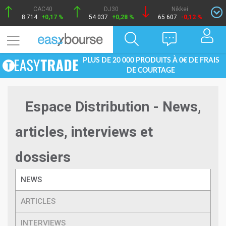
CAC40
DJ30
Nikkei
8 714
+0,17 %
54 037
+0,28 %
65 607
-0,12 %
PLUS DE 20 000 PRODUITS À 0€ DE FRAIS
DE COURTAGE
Espace Distribution - News,
articles, interviews et
dossiers
NEWS
ARTICLES
INTERVIEWS