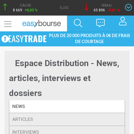
CAC40
Nikkei
DJ30
8 669
+0,03 %
65 896
-0,61 %
PLUS DE 20 000 PRODUITS À 0€ DE FRAIS
DE COURTAGE
Espace Distribution - News,
articles, interviews et
dossiers
NEWS
ARTICLES
INTERVIEWS