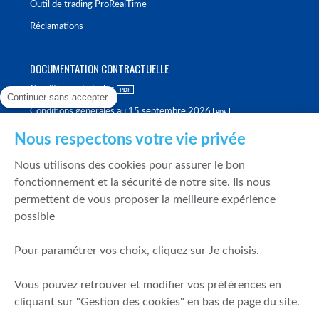
Outil de trading ProRealTime
Réclamations
DOCUMENTATION CONTRACTUELLE
Conditions générales
Continuer sans accepter
Conditions générales au 15 septembre 2026
Brochure tarifaire
Nous respectons votre vie privée
Rapport sur la qualité d'exécution
Nous utilisons des cookies pour assurer le bon
Politique de meilleure sélection
fonctionnement et la sécurité de notre site. Ils nous
permettent de vous proposer la meilleure expérience
Politique de durabilité
possible
Fonds de garantie des dépôts et de résolution
Pour paramétrer vos choix, cliquez sur Je choisis.
SÉCURITÉ & DONNÉES PERSONNELLES
Vous pouvez retrouver et modifier vos préférences en
Mentions légales
cliquant sur "Gestion des cookies" en bas de page du site.
Prévention de la fraude