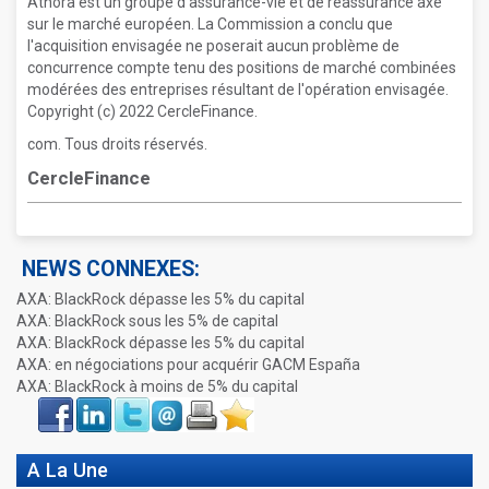
Athora est un groupe d'assurance-vie et de réassurance axé
sur le marché européen. La Commission a conclu que
l'acquisition envisagée ne poserait aucun problème de
concurrence compte tenu des positions de marché combinées
modérées des entreprises résultant de l'opération envisagée.
Copyright (c) 2022 CercleFinance.
com. Tous droits réservés.
CercleFinance
NEWS CONNEXES:
AXA: BlackRock dépasse les 5% du capital
AXA: BlackRock sous les 5% de capital
AXA: BlackRock dépasse les 5% du capital
AXA: en négociations pour acquérir GACM España
AXA: BlackRock à moins de 5% du capital
Face
LinkIn
Twitter
Envoyer
Imprimer
Favoris
book
A La Une