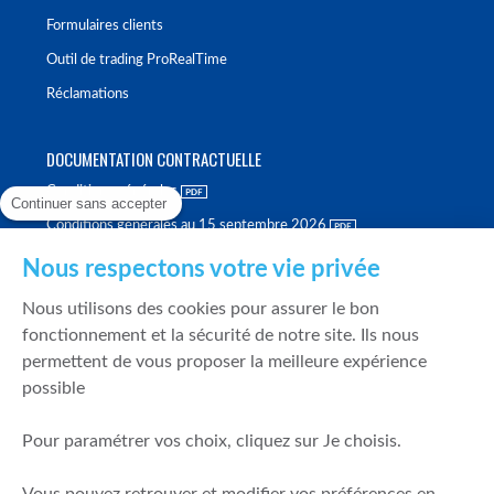
Formulaires clients
Outil de trading ProRealTime
Réclamations
DOCUMENTATION CONTRACTUELLE
Conditions générales
Continuer sans accepter
Conditions générales au 15 septembre 2026
Brochure tarifaire
Nous respectons votre vie privée
Rapport sur la qualité d'exécution
Nous utilisons des cookies pour assurer le bon
Politique de meilleure sélection
fonctionnement et la sécurité de notre site. Ils nous
permettent de vous proposer la meilleure expérience
Politique de durabilité
possible
Fonds de garantie des dépôts et de résolution
Pour paramétrer vos choix, cliquez sur Je choisis.
SÉCURITÉ & DONNÉES PERSONNELLES
Mentions légales