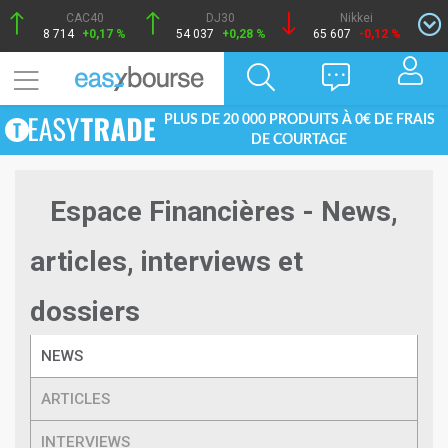
CAC40
DJ30
Nikkei
8 714
+0,17 %
54 037
+0,28 %
65 607
-0,12 %
PLUS DE 20 000 PRODUITS À 0€ DE FRAIS
DE COURTAGE
Espace Financières - News,
articles, interviews et
dossiers
NEWS
ARTICLES
INTERVIEWS