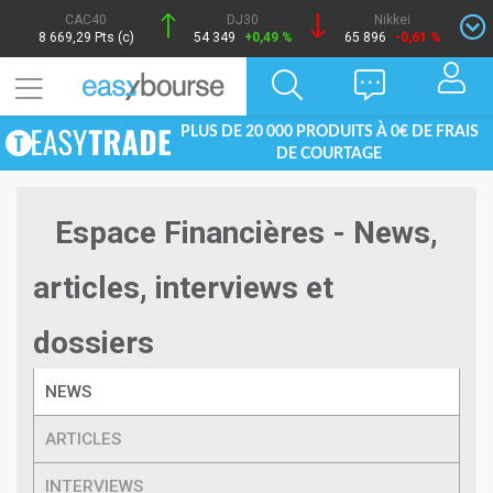
CAC40
DJ30
Nikkei
8 669,29 Pts (c)
54 349
+0,49 %
65 896
-0,61 %
PLUS DE 20 000 PRODUITS À 0€ DE FRAIS
DE COURTAGE
Espace Financières - News,
articles, interviews et
dossiers
NEWS
ARTICLES
INTERVIEWS