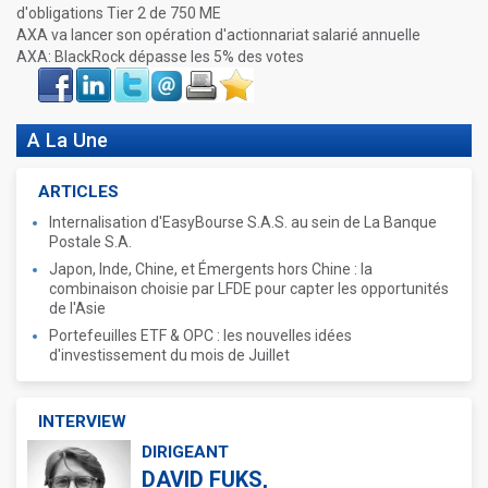
d'obligations Tier 2 de 750 ME
AXA va lancer son opération d'actionnariat salarié annuelle
AXA: BlackRock dépasse les 5% des votes
Face
LinkIn
Twitter
Envoyer
Imprimer
Favoris
book
A La Une
ARTICLES
Internalisation d'EasyBourse S.A.S. au sein de La Banque
Postale S.A.
Japon, Inde, Chine, et Émergents hors Chine : la
combinaison choisie par LFDE pour capter les opportunités
de l'Asie
Portefeuilles ETF & OPC : les nouvelles idées
d'investissement du mois de Juillet
INTERVIEW
DIRIGEANT
DAVID FUKS,