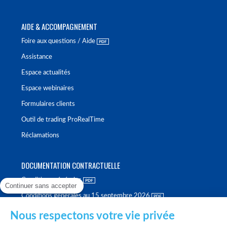
AIDE & ACCOMPAGNEMENT
Foire aux questions / Aide
Assistance
Espace actualités
Espace webinaires
Formulaires clients
Outil de trading ProRealTime
Réclamations
DOCUMENTATION CONTRACTUELLE
Conditions générales
Continuer sans accepter
Conditions générales au 15 septembre 2026
Brochure tarifaire
Nous respectons votre vie privée