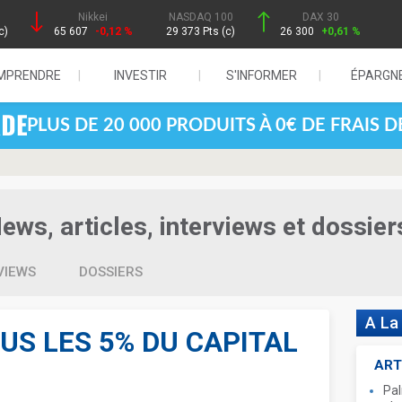
Nikkei
NASDAQ 100
DAX 30
c)
65 607
-0,12 %
29 373 Pts (c)
26 300
+0,61 %
MPRENDRE
INVESTIR
S'INFORMER
ÉPARGN
PLUS DE 20 000 PRODUITS À 0€ DE FRAIS 
ws, articles, interviews et dossier
VIEWS
DOSSIERS
A La
US LES 5% DU CAPITAL
ART
Pal