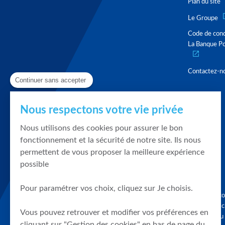
Plan du site
Le Groupe
Code de con
La Banque Po
Contactez-n
Continuer sans accepter
Nous respectons votre vie privée
Nous utilisons des cookies pour assurer le bon
fonctionnement et la sécurité de notre site. Ils nous
permettent de vous proposer la meilleure expérience
possible
Pour paramétrer vos choix, cliquez sur Je choisis.
Graphique, co
en quelques cl
Vous pouvez retrouver et modifier vos préférences en
tendances du
cliquant sur "Gestion des cookies" en bas de page du