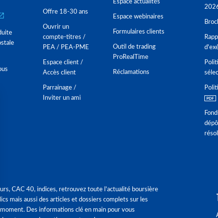
Espace actualités
202
Offre 18-30 ans
Espace webinaires
Broc
Ouvrir un
Formulaires clients
duite
compte-titres /
Rappo
stale
Outil de trading
PEA / PEA-PME
d'ex
ProRealTime
Espace client /
Polit
ous
Réclamations
Accès client
séle
Parrainage /
Polit
Inviter un ami
Fond
dépô
réso
urs, CAC 40, indices, retrouvez toute l'actualité boursière
ics mais aussi des articles et dossiers complets sur les
 moment. Des informations clé en main pour vous