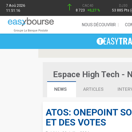
7 Aoû 2026
CAC40
DJ30
11:51:16
8 723
+0,27 %
53 885 Pts (
NOUS DÉCOUVRIR
CO
Espace High Tech - Ne
NEWS
ARTICLES
INTER
ATOS: ONEPOINT SO
ET DES VOTES