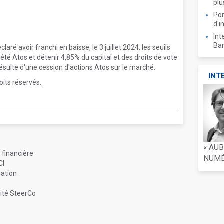
plu
Por
d'i
Int
Ban
aré avoir franchi en baisse, le 3 juillet 2024, les seuils
iété Atos et détenir 4,85% du capital et des droits de vote
ésulte d'une cession d'actions Atos sur le marché.
INT
oits réservés.
« AU
 financière
NUMÉR
CI
ration
mité SteerCo