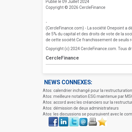
Publié le 09 Juillet 2024
Copyright © 2026 CercleFinance
-
(CercleFinance.com) - La société Onepoint a décl
de 5% du capital et des droits de vote de la soc
de cette société.Ce franchissement de seuils r
Copyright (c) 2024 CercleFinance.com. Tous dr
CercleFinance
NEWS CONNEXES:
Atos: calendrier inchangé pour la restructuration
Atos: meilleure notation ESG maintenue par MS
Atos: accord avec les créanciers sur la restructu
Atos: démission de deux administrateurs
Atos: les discussions se poursuivent avec le co
Face
LinkIn
Twitter
Envoyer
Imprimer
Favoris
book