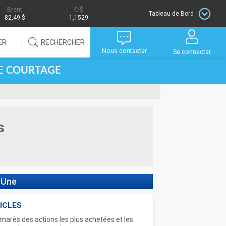
Brent
/$
Tableau de Bord
82,49 $
1,1529
ER
RECHERCHER
Nous contacter
Se connecter
DE COURTAGE
s
 Une
ICLES
marès des actions les plus achetées et les