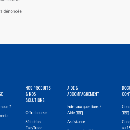
urs dénoncée
NOS PRODUITS
AIDE &
DOC
SE
& NOS
ACCOMPAGNEMENT
CON
SOLUTIONS
nous ?
Foire aux questions /
Cond
Offre bourse
Aide
ments
Sélection
Assistance
Cond
EasyTrade
au 1