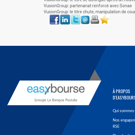
VusionGroup: partenariat renforcé avec Sonae
VusionGroup: le titre chute, manipulation de co
Face
LinkIn
Twitter
Envoyer
Imprimer
Favoris
book
À PROPOS
D'EASYBOUR
Qui sommes-
Nos engage
RSE