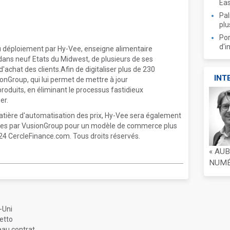
Ea
Pal
plu
Por
d'i
u déploiement par Hy-Vee, enseigne alimentaire
dans neuf Etats du Midwest, de plusieurs de ses
d'achat des clients.Afin de digitaliser plus de 230
INT
onGroup, qui lui permet de mettre à jour
roduits, en éliminant le processus fastidieux
er.
atière d'automatisation des prix, Hy-Vee sera également
çues par VusionGroup pour un modèle de commerce plus
2024 CercleFinance.com. Tous droits réservés.
« AU
NUMÉR
-Uni
etto
eau contrat