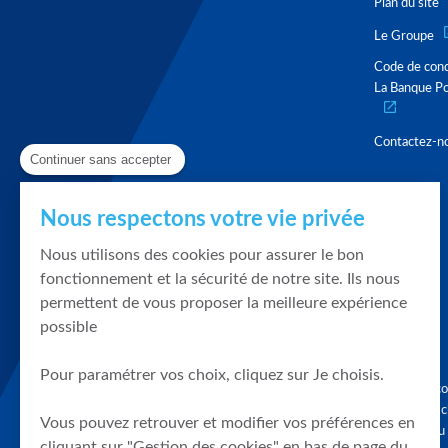
Plan du site
Le Groupe
Code de con
La Banque Po
Contactez-n
Continuer sans accepter
Nous respectons votre vie privée
Nous utilisons des cookies pour assurer le bon
fonctionnement et la sécurité de notre site. Ils nous
permettent de vous proposer la meilleure expérience
possible
Pour paramétrer vos choix, cliquez sur Je choisis.
Graphique, co
en quelques cl
Vous pouvez retrouver et modifier vos préférences en
tendances du
cliquant sur "Gestion des cookies" en bas de page du