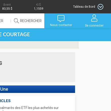
Brent
/$
Tableau de Bord
83,55 $
1,1559
ER
RECHERCHER
Nous contacter
Se connecter
DE COURTAGE
s
 Une
ICLES
palmarès des ETF les plus achetés sur