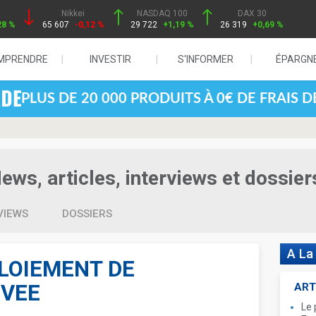
Nikkei
NASDAQ 100
DAX 30
28 %
65 607
-0,12 %
29 722
+1,19 %
26 319
+0,69 %
MPRENDRE
INVESTIR
S'INFORMER
ÉPARGN
PLUS DE 20 000 PRODUITS À 0€ DE FRAIS 
ws, articles, interviews et dossier
VIEWS
DOSSIERS
A La
LOIEMENT DE
-VEE
ART
Le 