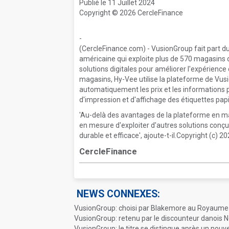
Publié le 11 Juillet 2024
Copyright © 2026 CercleFinance
-
(CercleFinance.com) - VusionGroup fait part d
américaine qui exploite plus de 570 magasins 
solutions digitales pour améliorer l'expérience 
magasins, Hy-Vee utilise la plateforme de Vusi
automatiquement les prix et les informations p
d'impression et d'affichage des étiquettes papi
'Au-delà des avantages de la plateforme en m
en mesure d'exploiter d'autres solutions con
durable et efficace', ajoute-t-il.Copyright (c) 
CercleFinance
NEWS CONNEXES:
VusionGroup: choisi par Blakemore au Royaume
VusionGroup: retenu par le discounteur danois N
VusionGroup: le titre se distingue après un nouv