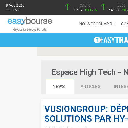
8 Aoû 2026
CAC40
DJ30
13:31:27
8 714
+0,17 %
54 037
+0,
NOUS DÉCOUVRIR
CO
Espace High Tech - Ne
NEWS
ARTICLES
INTER
VUSIONGROUP: DÉP
SOLUTIONS PAR HY