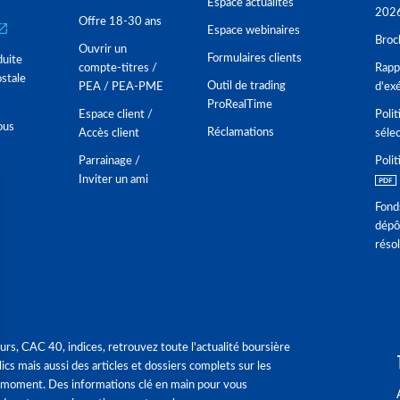
Espace actualités
202
Offre 18-30 ans
Espace webinaires
Broc
Ouvrir un
Formulaires clients
duite
compte-titres /
Rappo
stale
Outil de trading
PEA / PEA-PME
d'ex
ProRealTime
Espace client /
Polit
ous
Réclamations
Accès client
séle
Parrainage /
Polit
Inviter un ami
Fond
dépô
réso
urs, CAC 40, indices, retrouvez toute l'actualité boursière
ics mais aussi des articles et dossiers complets sur les
 moment. Des informations clé en main pour vous