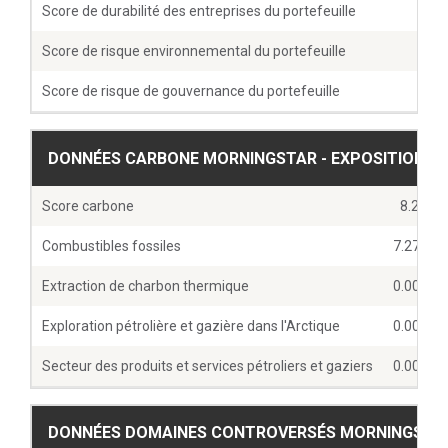
Score de durabilité des entreprises du portefeuille
1
Score de risque environnemental du portefeuille
5
Score de risque de gouvernance du portefeuille
3
DONNÉES CARBONE MORNINGSTAR - EXPOSITIONS D
Score carbone
8.22
Combustibles fossiles
7.27 %
Extraction de charbon thermique
0.00 %
Exploration pétrolière et gazière dans l'Arctique
0.00 %
Secteur des produits et services pétroliers et gaziers
0.00 %
DONNÉES DOMAINES CONTROVERSÉS MORNINGSTAR -