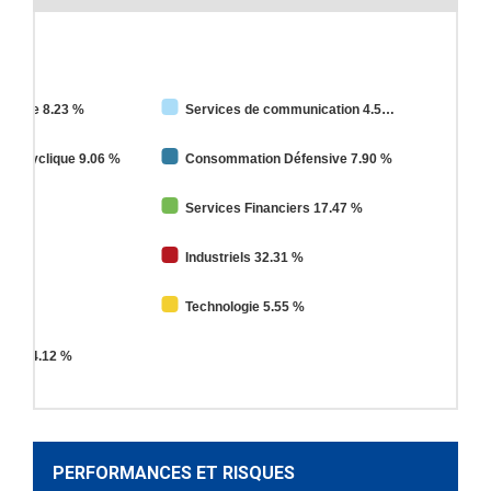
e Base 8.23 %
Services de communication 4.5
on Cyclique 9.06 %
Consommation Défensive 7.90 %
0 %
Services Financiers 17.47 %
%
Industriels 32.31 %
1.37 %
Technologie 5.55 %
blics 4.12 %
PERFORMANCES ET RISQUES