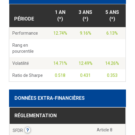
1 AN
3 ANS
5 ANS
PÉRIODE
(*)
(*)
(*)
Performance
12.74%
9.16%
6.13%
Rang en
pourcentile
Volatilité
14.71%
12.49%
14.26%
Ratio de Sharpe
0.518
0.431
0.353
DONNÉES EXTRA-FINANCIÈRES
RÉGLEMENTATION
?
Article 8
SFDR