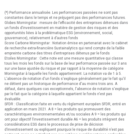
(*) Performance annualisée. Les performances passées ne sont pas
constantes dans le temps et ne préjugent pas des performances futures.
Globes Morningstar : mesure de l’efficacité des entreprises détenues dans
un fonds d’investissement en matière de gestion des risques et des
opportunités liées à la problématique ESG (environnement, social,
gouvernance), relativement à d’autres fonds
Score Carbone Morningstar : Notation émise en partenariat avec le cabinet
de recherche extra-financière Sustainalytics qui rend compte de la faible
empreinte carbone des titres d’entreprises détenus par le fonds
Etoiles Morningstar : Cette note est une mesure quantitative qui classe
tous les mois les fonds sur la base de leur performance passée sur 3 ans
sur une base ajustée du risque et par rapport à la moyenne de catégorie
Morningstar à laquelle les fonds appartiennent. La notation va de 1 à 5.
L'absence de notation d'un fonds s'explique généralement par le fait qu'il
ne détient pas un historique de performance d'au moins trois ans. A
défaut, dans quelques cas exceptionnels, l'absence de notation s'explique
par le fait que la catégorie à laquelle appartient le fonds n'est pas
évaluable.
SFDR : Classification faite en vertu du règlement européen SFDR, entré en
application en mars 2021. A 8 = les produits qui promeuvent des
caractéristiques environnementales et/ou sociales A 9 = les produits qui
ont pour objectif l’investissement durable A6 = les produits intègrent des
considérations ESG dans le processus de prise de décision
d’investissement ou expliquent pourquoi le risque de durabilité n’est pas