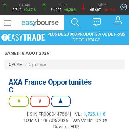
CAC40
DJ30
Nikkei
8 714
+0,17 %
54 037
+0,28 %
65 607
-0,12 %
PLUS DE 20 000 PRODUITS À 0€ DE FRAIS
DE COURTAGE
SAMEDI 8 AOÛT 2026
OPCVM
Synthèse
AXA France Opportunités
C
A
V
[ISIN FR0000447864]
VL :
1,725.11
Date VL : 06/08/2026
Var/Veille :
0.23%
Devise :
EUR