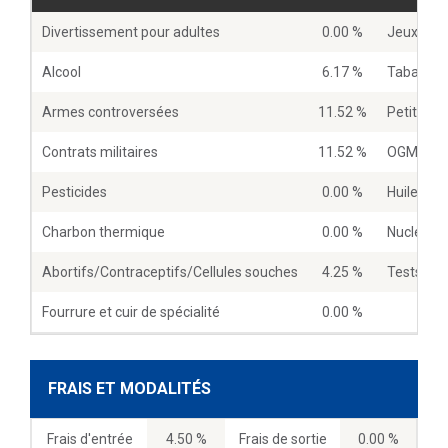
Divertissement pour adultes
0.00 %
Jeux d’ar
Alcool
6.17 %
Tabac
Armes controversées
11.52 %
Petites 
Contrats militaires
11.52 %
OGM
Pesticides
0.00 %
Huile de 
Charbon thermique
0.00 %
Nucléaire
Abortifs/Contraceptifs/Cellules souches
4.25 %
Tests sur
Fourrure et cuir de spécialité
0.00 %
FRAIS ET MODALITÉS
Frais d'entrée
4.50 %
Frais de sortie
0.00 %