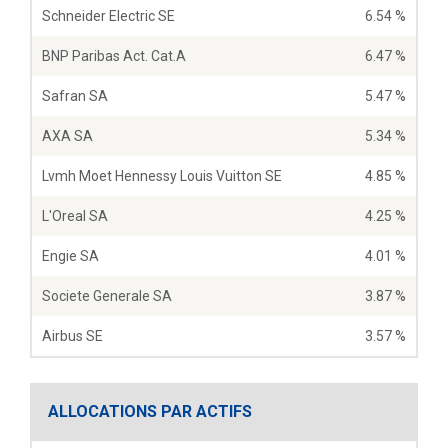
Schneider Electric SE
6.54 %
BNP Paribas Act. Cat.A
6.47 %
Safran SA
5.47 %
AXA SA
5.34 %
Lvmh Moet Hennessy Louis Vuitton SE
4.85 %
L'Oreal SA
4.25 %
Engie SA
4.01 %
Societe Generale SA
3.87 %
Airbus SE
3.57 %
ALLOCATIONS PAR ACTIFS