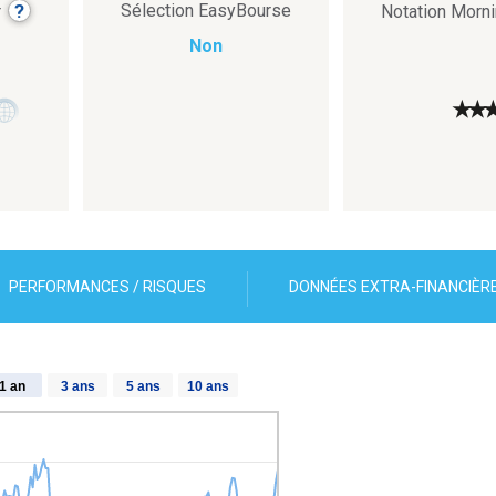
?
Sélection EasyBourse
r
Notation Morn
Non
★
★
PERFORMANCES / RISQUES
DONNÉES EXTRA-FINANCIÈR
1 an
3 ans
5 ans
10 ans