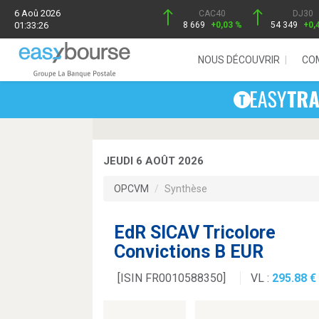
6 Aoû 2026
CAC40
DJ30
01:33:26
8 669
+0,03 %
54 349
+0,
NOUS DÉCOUVRIR
CO
JEUDI 6 AOÛT 2026
OPCVM
Synthèse
EdR SICAV Tricolore
Convictions B EUR
[ISIN FR0010588350]
VL :
295.88