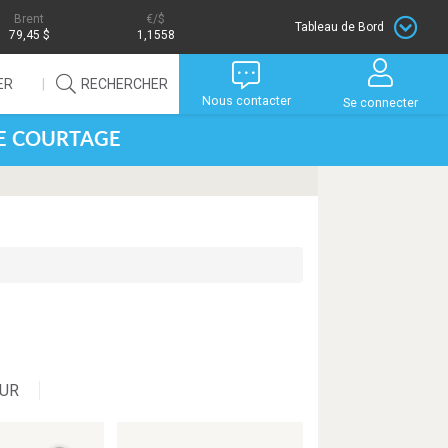
Brent
/$
Tableau de Bord
79,45 $
1,1558
ER
RECHERCHER
Nous contacter
Se connecter
DE COURTAGE
UR