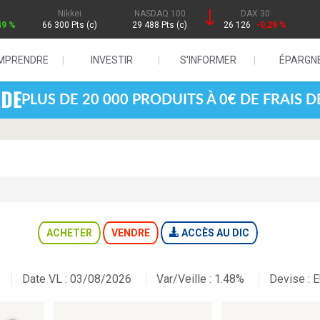
Nikkei
NASDAQ 100
DAX 30
49 %
66 300 Pts (c)
29 488 Pts (c)
26 126
-0,29 %
MPRENDRE
INVESTIR
S'INFORMER
ÉPARGN
PLUS DE 20 000 PRODUITS À 0€ DE FRAIS 
ACHETER
VENDRE
ACCÈS AU DIC
Date VL : 03/08/2026
Var/Veille :
1.48%
Devise :
E