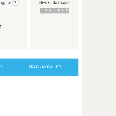
?
Niveau de risque
ingstar
1
2
3
4
5
6
7
★
ES
FRAIS / MODALITÉS