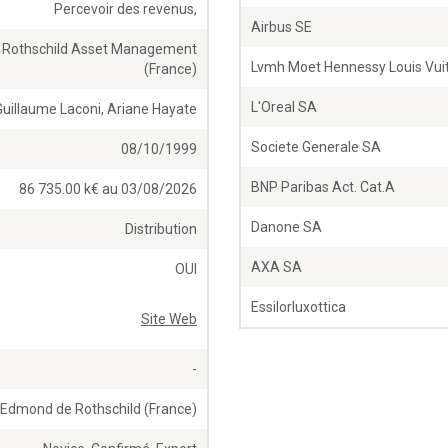
Percevoir des revenus,
Airbus SE
Rothschild Asset Management
Lvmh Moet Hennessy Louis Vui
(France)
L'Oreal SA
Guillaume Laconi, Ariane Hayate
Societe Generale SA
08/10/1999
BNP Paribas Act. Cat.A
86 735.00 k€ au 03/08/2026
Danone SA
Distribution
AXA SA
OUI
Essilorluxottica
Site Web
-
Edmond de Rothschild (France)