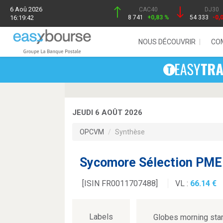
6 Aoû 2026
CAC40
DJ30
16:19:42
8 741
+0,83 %
54 333
-0,
NOUS DÉCOUVRIR
CO
JEUDI 6 AOÛT 2026
OPCVM
Synthèse
Sycomore Sélection PME
[ISIN FR0011707488]
VL :
66.14
Labels
Globes morning sta