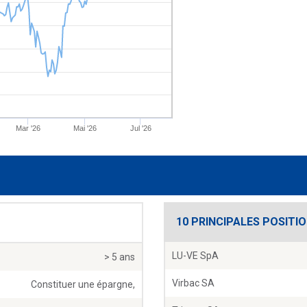
Mar '26
Mai '26
Jul '26
10 PRINCIPALES POSITI
LU-VE SpA
> 5 ans
Virbac SA
Constituer une épargne,