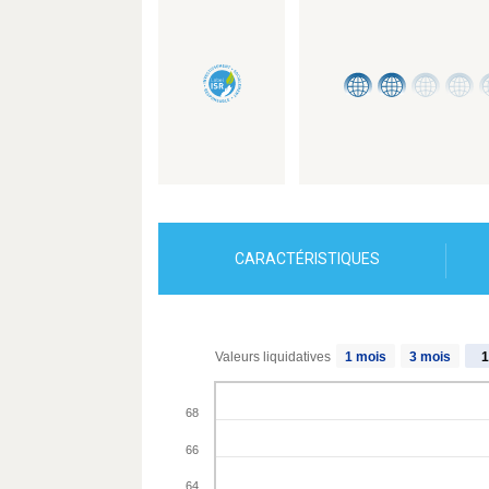
CARACTÉRISTIQUES
Valeurs liquidatives
1 mois
3 mois
1
68
66
64