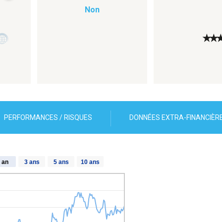
Non
★
★
PERFORMANCES / RISQUES
DONNÉES EXTRA-FINANCIÈR
 an
3 ans
5 ans
10 ans