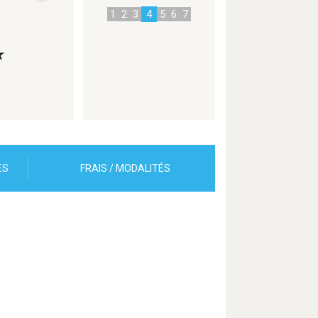
1
2
3
4
5
6
7
★
ES
FRAIS / MODALITÉS