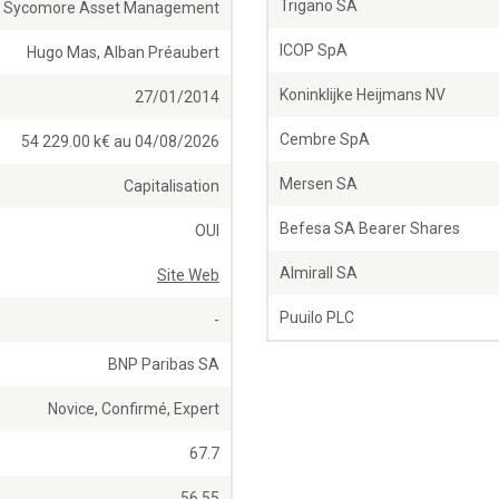
Trigano SA
Sycomore Asset Management
ICOP SpA
Hugo Mas, Alban Préaubert
Koninklijke Heijmans NV
27/01/2014
Cembre SpA
54 229.00 k€ au 04/08/2026
Mersen SA
Capitalisation
Befesa SA Bearer Shares
OUI
Almirall SA
Site Web
Puuilo PLC
-
BNP Paribas SA
Novice, Confirmé, Expert
67.7
56.55