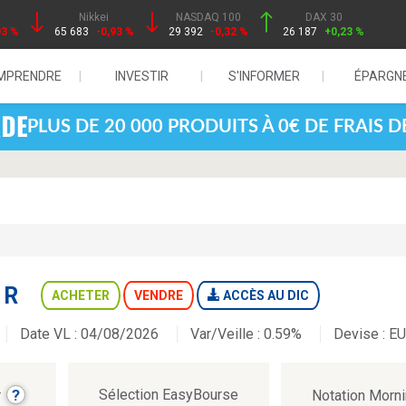
Nikkei
NASDAQ 100
DAX 30
03 %
65 683
-0,93 %
29 392
-0,32 %
26 187
+0,23 %
MPRENDRE
INVESTIR
S'INFORMER
ÉPARGN
PLUS DE 20 000 PRODUITS À 0€ DE FRAIS 
 R
ACHETER
VENDRE
ACCÈS AU DIC
Date VL : 04/08/2026
Var/Veille :
0.59%
Devise :
E
?
Sélection EasyBourse
r
Notation Morn