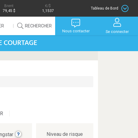
Brent
/$
Tableau de Bord
79,45 $
1,1537
ER
RECHERCHER
Nous contacter
Se connecter
DE COURTAGE
UR
?
Niveau de risque
ingstar