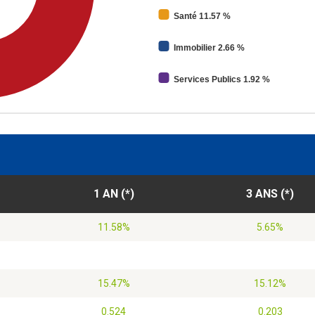
Santé 11.57 %
Immobilier 2.66 %
Services Publics 1.92 %
1 AN (*)
3 ANS (*)
11.58%
5.65%
15.47%
15.12%
0.524
0.203