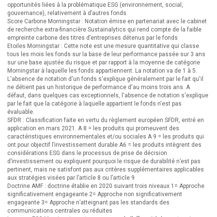
opportunités liées à la problématique ESG (environnement, social,
gouvernance), relativement à d’autres fonds
Score Carbone Morningstar : Notation émise en partenariat avec le cabinet
de recherche extra-financière Sustainalytics qui rend compte de la faible
empreinte carbone des titres d’entreprises détenus par le fonds
Etoiles Morningstar : Cette note est une mesure quantitative qui classe
tous les mois les fonds sur la base de leur performance passée sur 3 ans
sur une base ajustée du risque et par rapport à la moyenne de catégorie
Morningstar à laquelle les fonds appartiennent. La notation va de 1 à 5.
L'absence de notation d'un fonds s'explique généralement par le fait qu'il
ne détient pas un historique de performance d'au moins trois ans. A
défaut, dans quelques cas exceptionnels, l'absence de notation s'explique
par le fait que la catégorie à laquelle appartient le fonds n'est pas
évaluable.
SFDR : Classification faite en vertu du règlement européen SFDR, entré en
application en mars 2021. A 8 = les produits qui promeuvent des
caractéristiques environnementales et/ou sociales A 9 = les produits qui
ont pour objectif l’investissement durable A6 = les produits intègrent des
considérations ESG dans le processus de prise de décision
d’investissement ou expliquent pourquoi le risque de durabilité n’est pas
pertinent, mais ne satisfont pas aux critères supplémentaires applicables
aux stratégies visées par l’article 8 ou l’article 9
Doctrine AMF : doctrine établie en 2020 suivant trois niveaux 1= Approche
significativement engageante 2= Approche non significativement
engageante 3= Approche n’atteignant pas les standards des
communications centrales ou réduites