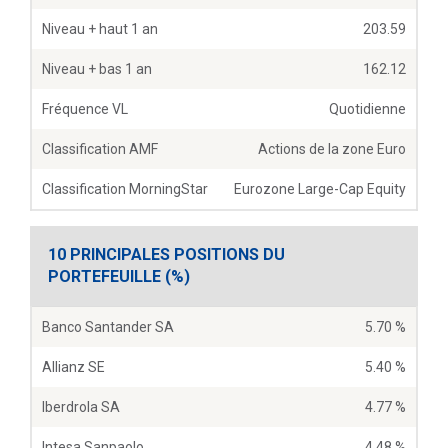
Niveau + haut 1 an
203.59
Niveau + bas 1 an
162.12
Fréquence VL
Quotidienne
Classification AMF
Actions de la zone Euro
Classification MorningStar
Eurozone Large-Cap Equity
10 PRINCIPALES POSITIONS DU
PORTEFEUILLE (%)
Banco Santander SA
5.70 %
Allianz SE
5.40 %
Iberdrola SA
4.77 %
Intesa Sanpaolo
4.48 %