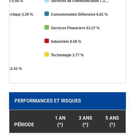
e Base 5.56 %
Services de communication 7.3
on Cyclique 3.39 %
Consommation Défensive 6.81 %
0 %
Services Financiers 43.27 %
%
Industriels 8.58 %
4.28 %
Technologie 3.77 %
blics 12.41 %
PERFORMANCES ET RISQUES
1 AN
3 ANS
5 ANS
PÉRIODE
(*)
(*)
(*)