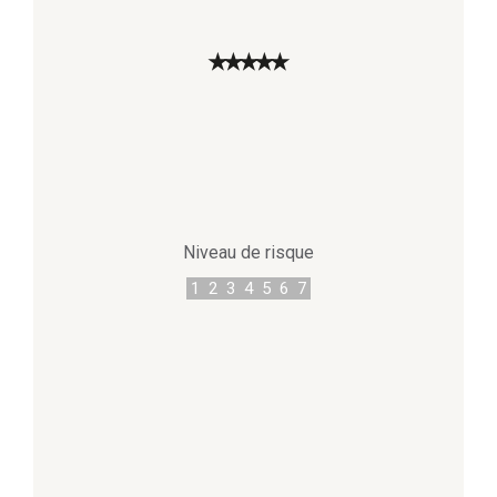
★
★
★
★
★
Niveau de risque
1
2
3
4
5
6
7