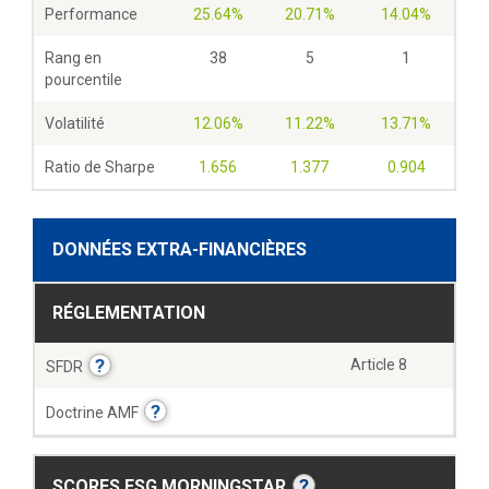
Performance
25.64%
20.71%
14.04%
Rang en
38
5
1
pourcentile
Volatilité
12.06%
11.22%
13.71%
Ratio de Sharpe
1.656
1.377
0.904
DONNÉES EXTRA-FINANCIÈRES
RÉGLEMENTATION
?
Article 8
SFDR
?
Doctrine AMF
?
SCORES ESG MORNINGSTAR