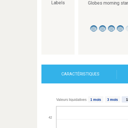
Labels
Globes morning sta
CARACTÉRISTIQUES
Valeurs liquidatives
1 mois
3 mois
1
42