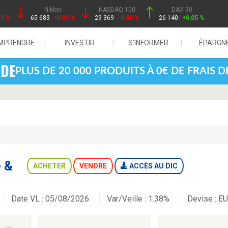
Nikkei
NASDAQ 100
DAX 30
73 %
65 683
-0,93 %
29 369
-0,40 %
26 140
+0,05 %
MPRENDRE
INVESTIR
S'INFORMER
ÉPARGN
PLUS DE 20 000 PRODUITS À 0€ DE FRAIS 
e &
ACHETER
VENDRE
ACCÈS AU DIC
Date VL : 05/08/2026
Var/Veille :
1.38%
Devise :
E