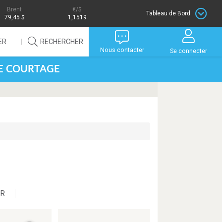
Brent
/$
Tableau de Bord
79,45 $
1,1519
ER
RECHERCHER
Nous contacter
Se connecter
DE COURTAGE
UR