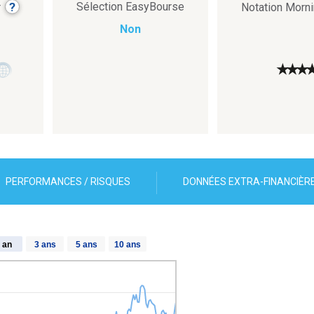
?
Sélection EasyBourse
r
Notation Morn
Non
★
★
★
PERFORMANCES / RISQUES
DONNÉES EXTRA-FINANCIÈR
 an
3 ans
5 ans
10 ans