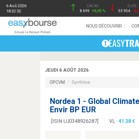
6 Aoû 2026
CAC40
DJ30
18:32:52
8 699
+0,35 %
53 954
-0,
NOUS DÉCOUVRIR
CO
JEUDI 6 AOÛT 2026
OPCVM
Synthèse
Nordea 1 - Global Climat
Envir BP EUR
[ISIN LU0348926287]
VL :
41.38