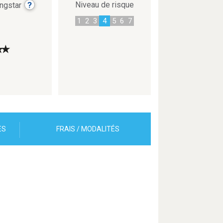
?
Niveau de risque
ingstar
1
2
3
4
5
6
7
★
★
ES
FRAIS / MODALITÉS