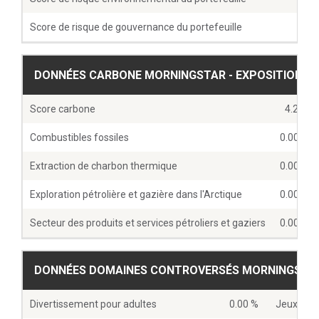
Score de risque de gouvernance du portefeuille
4
DONNÉES CARBONE MORNINGSTAR - EXPOSITIONS D
Score carbone
4.24
Combustibles fossiles
0.00 %
Extraction de charbon thermique
0.00 %
Exploration pétrolière et gazière dans l'Arctique
0.00 %
Secteur des produits et services pétroliers et gaziers
0.00 %
DONNÉES DOMAINES CONTROVERSÉS MORNINGSTAR -
Divertissement pour adultes
0.00 %
Jeux d’ar