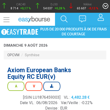
CAC40
DJ30
Nikkei
8 714
+0,17 %
54 037
+0,28 %
65 607
-0,12 %
PLUS DE 20 000 PRODUITS À 0€ DE FRAIS
DE COURTAGE
DIMANCHE 9 AOÛT 2026
OPCVM
Synthèse
Axiom European Banks
Equity RC EUR(v)
A
V
[ISIN LU1876459303]
VL :
4,482.28
Date VL : 06/08/2026
Var/Veille :
-0.22%
Devise :
EUR