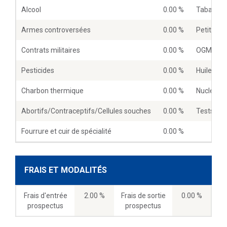
Alcool
0.00 %
Tabac
Armes controversées
0.00 %
Petites 
Contrats militaires
0.00 %
OGM
Pesticides
0.00 %
Huile de 
Charbon thermique
0.00 %
Nucléaire
Abortifs/Contraceptifs/Cellules souches
0.00 %
Tests sur
Fourrure et cuir de spécialité
0.00 %
FRAIS ET MODALITÉS
Frais d'entrée
2.00 %
Frais de sortie
0.00 %
prospectus
prospectus