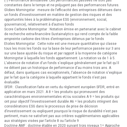
(*) Performance annualisée. Les performances passées ne sont pas
constantes dans le temps et ne préjugent pas des performances futures.
Globes Morningstar : mesure de l’efficacité des entreprises détenues dans
un fonds d’investissement en matière de gestion des risques et des
opportunités liées à la problématique ESG (environnement, social,
gouvernance), relativement à d’autres fonds
Score Carbone Morningstar : Notation émise en partenariat avec le cabinet
de recherche extra-financière Sustainalytics qui rend compte de la faible
empreinte carbone des titres d’entreprises détenus par le fonds
Etoiles Morningstar : Cette note est une mesure quantitative qui classe
tous les mois les fonds sur la base de leur performance passée sur 3 ans
sur une base ajustée du risque et par rapport à la moyenne de catégorie
Morningstar à laquelle les fonds appartiennent. La notation va de 1 à 5.
L'absence de notation d'un fonds s'explique généralement par le fait qu'il
ne détient pas un historique de performance d'au moins trois ans. A
défaut, dans quelques cas exceptionnels, l'absence de notation s'explique
par le fait que la catégorie à laquelle appartient le fonds n'est pas
évaluable.
SFDR : Classification faite en vertu du règlement européen SFDR, entré en
application en mars 2021. A 8 = les produits qui promeuvent des
caractéristiques environnementales et/ou sociales A 9 = les produits qui
ont pour objectif l’investissement durable A6 = les produits intègrent des
considérations ESG dans le processus de prise de décision
d’investissement ou expliquent pourquoi le risque de durabilité n’est pas
pertinent, mais ne satisfont pas aux critères supplémentaires applicables
aux stratégies visées par l’article 8 ou l’article 9
Doctrine AMF : doctrine établie en 2020 suivant trois niveaux 1= Approche