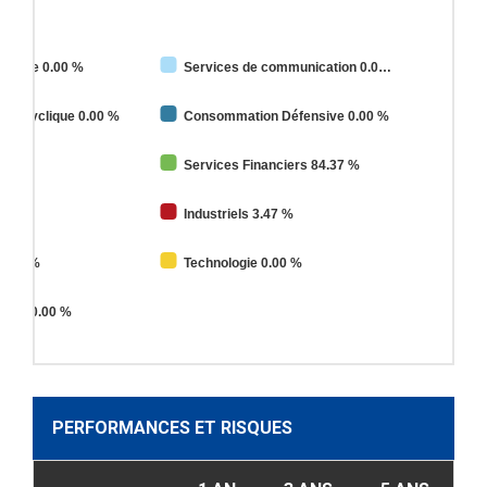
e Base 0.00 %
Services de communication 0.0
on Cyclique 0.00 %
Consommation Défensive 0.00 %
0 %
Services Financiers 84.37 %
%
Industriels 3.47 %
12.16 %
Technologie 0.00 %
blics 0.00 %
PERFORMANCES ET RISQUES