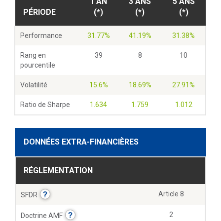
1 AN
3 ANS
5 ANS
PÉRIODE
(*)
(*)
(*)
Performance
31.77%
41.19%
31.38%
Rang en
39
8
10
pourcentile
Volatilité
15.6%
18.69%
27.91%
Ratio de Sharpe
1.634
1.759
1.012
DONNÉES EXTRA-FINANCIÈRES
RÉGLEMENTATION
?
Article 8
SFDR
?
2
Doctrine AMF