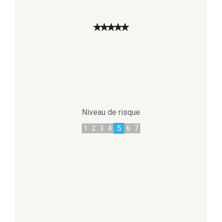
★
★
★
★
★
Niveau de risque
1
2
3
4
5
6
7