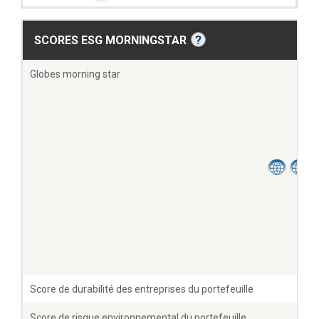
?
SCORES ESG MORNINGSTAR
Globes morning star
Score de durabilité des entreprises du portefeuille
1
Score de risque environnemental du portefeuille
1