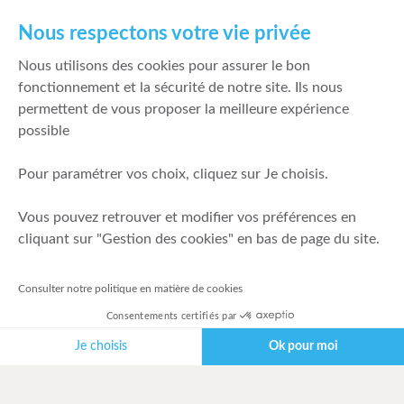
Nous respectons votre vie privée
Nous utilisons des cookies pour assurer le bon
fonctionnement et la sécurité de notre site. Ils nous
permettent de vous proposer la meilleure expérience
possible
Pour paramétrer vos choix, cliquez sur Je choisis.
Vous pouvez retrouver et modifier vos préférences en
cliquant sur "Gestion des cookies" en bas de page du site.
Consulter notre politique en matière de cookies
Consentements certifiés par
Je choisis
Ok pour moi
Plateforme de Gestion du Consentement : Personnalisez vos Options
Axeptio consent
Notre plateforme vous permet d'adapter et de gérer vos paramètres de 
À PROPOS D'EASYBOURSE