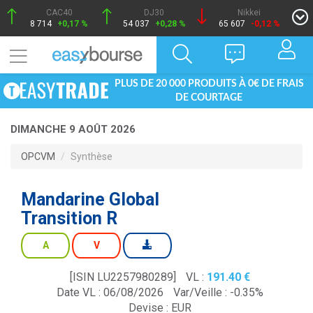
CAC40
DJ30
Nikkei
8 714
+0,17 %
54 037
+0,28 %
65 607
-0,12 %
PLUS DE 20 000 PRODUITS À 0€ DE FRAIS
DE COURTAGE
DIMANCHE 9 AOÛT 2026
OPCVM
Synthèse
Mandarine Global
Transition R
A
V
[ISIN LU2257980289]
VL :
191.40
Date VL : 06/08/2026
Var/Veille :
-0.35%
Devise :
EUR