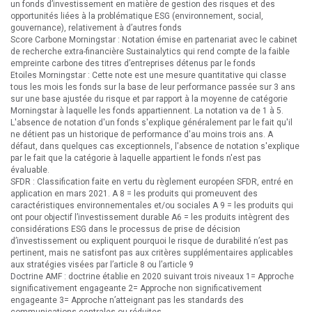
un fonds d’investissement en matière de gestion des risques et des
opportunités liées à la problématique ESG (environnement, social,
gouvernance), relativement à d’autres fonds
Score Carbone Morningstar : Notation émise en partenariat avec le cabinet
de recherche extra-financière Sustainalytics qui rend compte de la faible
empreinte carbone des titres d’entreprises détenus par le fonds
Etoiles Morningstar : Cette note est une mesure quantitative qui classe
tous les mois les fonds sur la base de leur performance passée sur 3 ans
sur une base ajustée du risque et par rapport à la moyenne de catégorie
Morningstar à laquelle les fonds appartiennent. La notation va de 1 à 5.
L'absence de notation d'un fonds s'explique généralement par le fait qu'il
ne détient pas un historique de performance d'au moins trois ans. A
défaut, dans quelques cas exceptionnels, l'absence de notation s'explique
par le fait que la catégorie à laquelle appartient le fonds n'est pas
évaluable.
SFDR : Classification faite en vertu du règlement européen SFDR, entré en
application en mars 2021. A 8 = les produits qui promeuvent des
caractéristiques environnementales et/ou sociales A 9 = les produits qui
ont pour objectif l’investissement durable A6 = les produits intègrent des
considérations ESG dans le processus de prise de décision
d’investissement ou expliquent pourquoi le risque de durabilité n’est pas
pertinent, mais ne satisfont pas aux critères supplémentaires applicables
aux stratégies visées par l’article 8 ou l’article 9
Doctrine AMF : doctrine établie en 2020 suivant trois niveaux 1= Approche
significativement engageante 2= Approche non significativement
engageante 3= Approche n’atteignant pas les standards des
communications centrales ou réduites