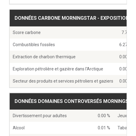
DONNÉES CARBONE MORNINGSTAR - EXPOSITIONS D
Score carbone
7.72
Combustibles fossiles
6.27 %
Extraction de charbon thermique
0.00 %
Exploration pétrolière et gazière dans l'Arctique
0.00 %
Secteur des produits et services pétroliers et gaziers
0.00 %
DONNÉES DOMAINES CONTROVERSÉS MORNINGSTAR -
Divertissement pour adultes
0.00 %
Jeux d’ar
Alcool
0.01 %
Tabac