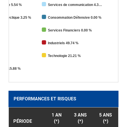
e Base 5.54 %
Services de communication 4.3
on Cyclique 3.25 %
Consommation Défensive 0.00 %
0 %
Services Financiers 0.00 %
%
Industriels 49.74 %
0.00 %
Technologie 21.21 %
blics 15.88 %
PERFORMANCES ET RISQUES
1 AN
3 ANS
5 ANS
PÉRIODE
(*)
(*)
(*)