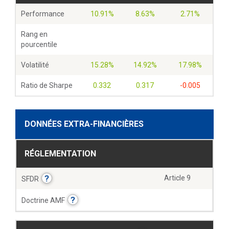
Performance
10.91%
8.63%
2.71%
Rang en
pourcentile
Volatilité
15.28%
14.92%
17.98%
Ratio de Sharpe
0.332
0.317
-0.005
DONNÉES EXTRA-FINANCIÈRES
RÉGLEMENTATION
?
Article 9
SFDR
?
Doctrine AMF