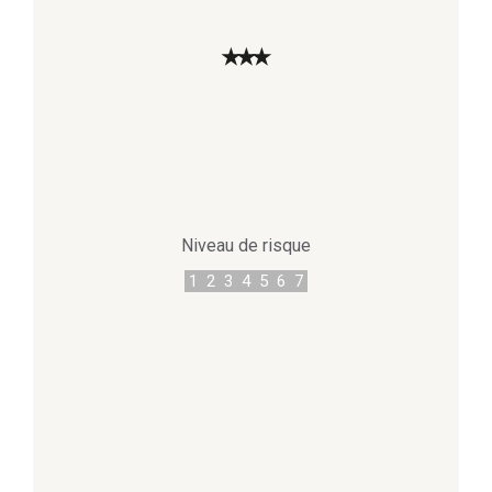
★
★
★
Niveau de risque
1
2
3
4
5
6
7