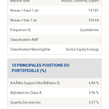
Marché cible
Novice, Confirmé, Expert
Niveau + haut 1 an
197.81
Niveau + bas 1 an
169.64
Fréquence VL
Quotidienne
Classification AMF
-
Classification MorningStar
Sector Equity Ecology
10 PRINCIPALES POSITIONS DU
PORTEFEUILLE (%)
ArkÃ©a Support MonÃ©taire SI
6.84 %
Alphabet Inc Class A
3.96 %
Quanta Services Inc
3.57 %