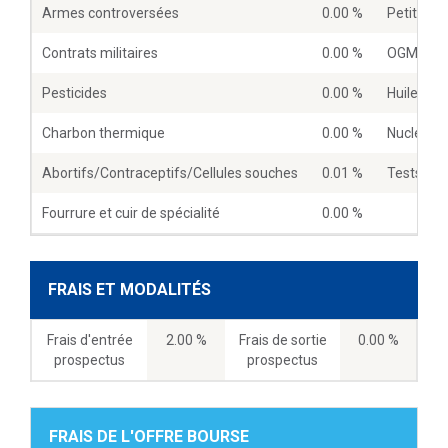
Armes controversées
0.00 %
Petites 
Contrats militaires
0.00 %
OGM
Pesticides
0.00 %
Huile de 
Charbon thermique
0.00 %
Nucléaire
Abortifs/Contraceptifs/Cellules souches
0.01 %
Tests sur
Fourrure et cuir de spécialité
0.00 %
FRAIS ET MODALITÉS
Frais d'entrée
2.00 %
Frais de sortie
0.00 %
prospectus
prospectus
FRAIS DE L'OFFRE BOURSE