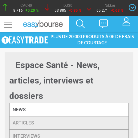
CAC40
DJ30
Nikkei
8 716
+0,20 %
53 885
-0,85 %
65 271
-0,63 %
PLUS DE 20 000 PRODUITS À 0€ DE FRAIS
DE COURTAGE
Espace Santé - News,
articles, interviews et
dossiers
NEWS
ARTICLES
INTERVIEWS