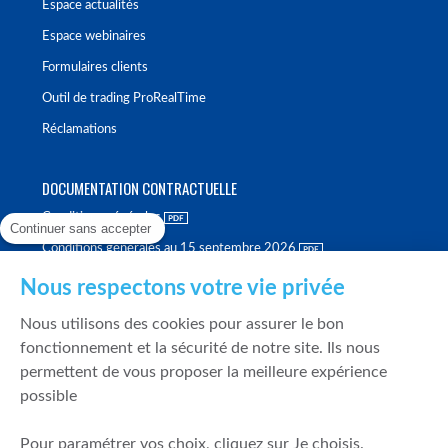
Espace actualités
Espace webinaires
Formulaires clients
Outil de trading ProRealTime
Réclamations
DOCUMENTATION CONTRACTUELLE
Conditions générales
Continuer sans accepter
Conditions générales au 15 septembre 2026
Brochure tarifaire
Nous respectons votre vie privée
Rapport sur la qualité d'exécution
Nous utilisons des cookies pour assurer le bon
Politique de meilleure sélection
fonctionnement et la sécurité de notre site. Ils nous
permettent de vous proposer la meilleure expérience
Politique de durabilité
possible
Fonds de garantie des dépôts et de résolution
Pour paramétrer vos choix, cliquez sur Je choisis.