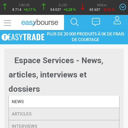
CAC40
DJ30
Nikkei
8 714
+0,17 %
54 037
+0,28 %
65 607
-0,12 %
PLUS DE 20 000 PRODUITS À 0€ DE FRAIS
DE COURTAGE
Espace Services - News,
articles, interviews et
dossiers
NEWS
ARTICLES
INTERVIEWS