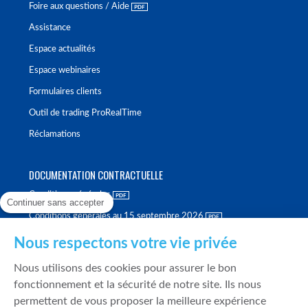
Foire aux questions / Aide
Assistance
Espace actualités
Espace webinaires
Formulaires clients
Outil de trading ProRealTime
Réclamations
DOCUMENTATION CONTRACTUELLE
Conditions générales
Continuer sans accepter
Conditions générales au 15 septembre 2026
Brochure tarifaire
Nous respectons votre vie privée
Rapport sur la qualité d'exécution
Nous utilisons des cookies pour assurer le bon
Politique de meilleure sélection
fonctionnement et la sécurité de notre site. Ils nous
permettent de vous proposer la meilleure expérience
Politique de durabilité