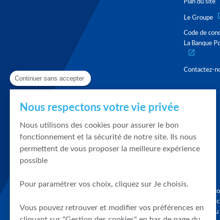
Plan du site
Le Groupe
Code de con
La Banque Po
Contactez-n
Continuer sans accepter
Nous respectons votre vie privée
Nous utilisons des cookies pour assurer le bon
fonctionnement et la sécurité de notre site. Ils nous
permettent de vous proposer la meilleure expérience
possible
Pour paramétrer vos choix, cliquez sur Je choisis.
Graphique, co
en quelques cl
Vous pouvez retrouver et modifier vos préférences en
tendances du
cliquant sur "Gestion des cookies" en bas de page du