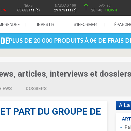
Nikkei
NASDAQ 100
DAX 30
85 %
65 683 Pts (c)
29 373 Pts (c)
26 140
+0,05 %
MPRENDRE
INVESTIR
S'INFORMER
ÉPARGN
PLUS DE 20 000 PRODUITS À 0€ DE FRAIS 
ws, articles, interviews et dossier
VIEWS
DOSSIERS
A La
NET PART DU GROUPE DE
ART
Pal