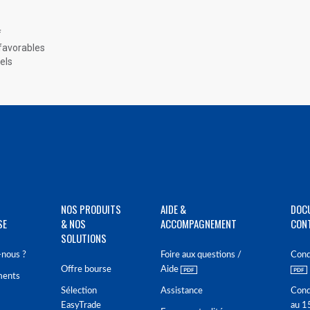
f
 favorables
els
NOS PRODUITS
AIDE &
DOC
SE
& NOS
ACCOMPAGNEMENT
CON
SOLUTIONS
nous ?
Foire aux questions /
Cond
Offre bourse
Aide
ments
Sélection
Assistance
Cond
EasyTrade
au 1