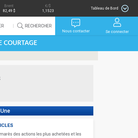
Brent
/$
Tableau de Bord
82,49 $
1,1523
ER
RECHERCHER
Nous contacter
Se connecter
DE COURTAGE
s
 Une
ICLES
marès des actions les plus achetées et les