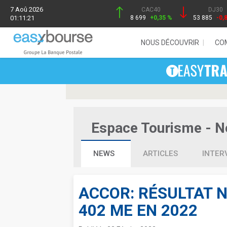
7 Aoû 2026
CAC40
DJ30
01:11:21
8 699
+0,35 %
53 885
-0,
NOUS DÉCOUVRIR
CO
Espace Tourisme - Ne
NEWS
ARTICLES
INTER
ACCOR: RÉSULTAT 
402 ME EN 2022