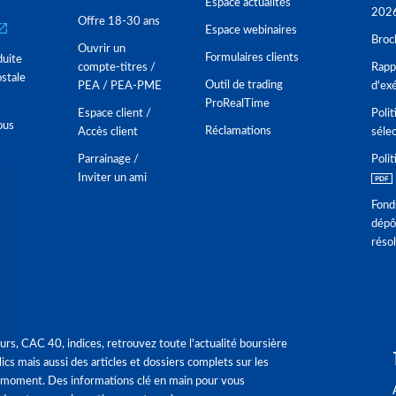
Espace actualités
202
Offre 18-30 ans
Espace webinaires
Broc
Ouvrir un
Formulaires clients
duite
compte-titres /
Rappo
stale
Outil de trading
PEA / PEA-PME
d'ex
ProRealTime
Espace client /
Polit
ous
Réclamations
Accès client
séle
Parrainage /
Polit
Inviter un ami
Fond
dépô
réso
urs, CAC 40, indices, retrouvez toute l'actualité boursière
ics mais aussi des articles et dossiers complets sur les
 moment. Des informations clé en main pour vous