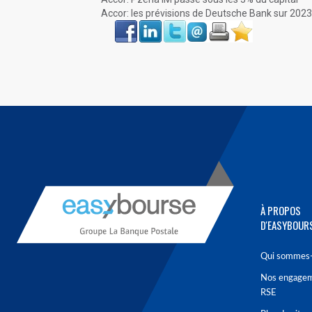
Accor: les prévisions de Deutsche Bank sur 2023
Face
LinkIn
Twitter
Envoyer
Imprimer
Favoris
book
À PROPOS
D'EASYBOUR
Qui sommes-
Nos engage
RSE