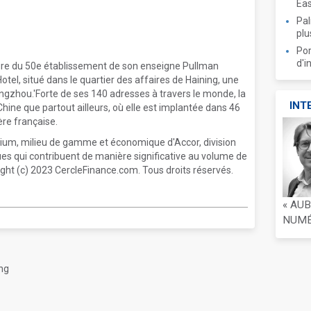
Ea
Pal
plu
Por
d'i
ure du 50e établissement de son enseigne Pullman
otel, situé dans le quartier des affaires de Haining, une
ngzhou.'Forte de ses 140 adresses à travers le monde, la
INT
ine que partout ailleurs, où elle est implantée dans 46
ière française.
emium, milieu de gamme et économique d'Accor, division
es qui contribuent de manière significative au volume de
ht (c) 2023 CercleFinance.com. Tous droits réservés.
« AU
NUMÉR
ang