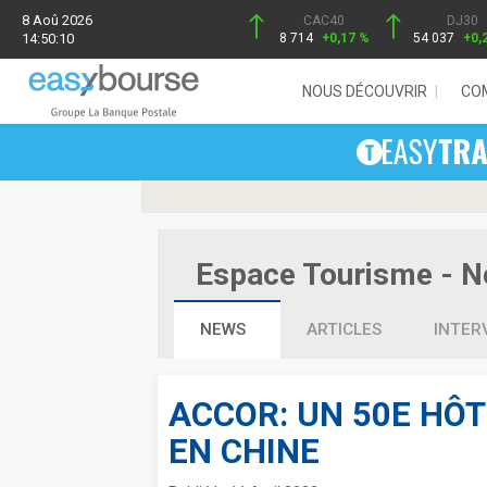
8 Aoû 2026
CAC40
DJ30
14:50:10
8 714
+0,17 %
54 037
+0,
NOUS DÉCOUVRIR
CO
Espace Tourisme - Ne
NEWS
ARTICLES
INTER
ACCOR: UN 50E HÔ
EN CHINE