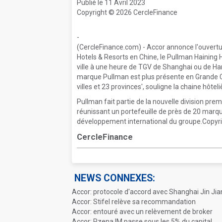
Publié le 11 Avril 2023
Copyright © 2026 CercleFinance
-
(CercleFinance.com) - Accor annonce l'ouvert
Hotels & Resorts en Chine, le Pullman Haining H
ville à une heure de TGV de Shanghai ou de Ha
marque Pullman est plus présente en Grande Ch
villes et 23 provinces', souligne la chaine hôtel
Pullman fait partie de la nouvelle division pr
réunissant un portefeuille de près de 20 marqu
développement international du groupe.Copyrig
CercleFinance
NEWS CONNEXES:
Accor: protocole d'accord avec Shanghai Jin Ji
Accor: Stifel relève sa recommandation
Accor: entouré avec un relèvement de broker
Accor: Pzena IM passe sous les 5% du capital