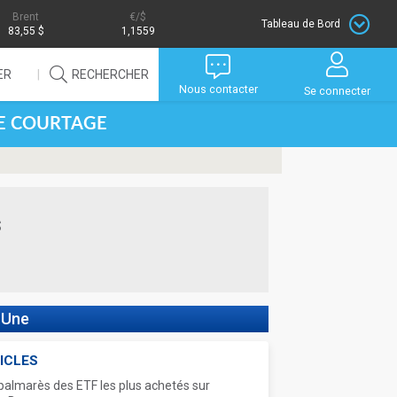
Brent
/$
Tableau de Bord
83,55 $
1,1559
ER
RECHERCHER
Nous contacter
Se connecter
DE COURTAGE
s
 Une
ICLES
palmarès des ETF les plus achetés sur