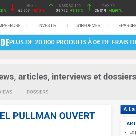
Nikkei
NASDAQ 100
DAX 30
28 %
65 607
-0,12 %
29 722
+1,19 %
26 319
+0,69 %
MPRENDRE
INVESTIR
S'INFORMER
ÉPARGN
PLUS DE 20 000 PRODUITS À 0€ DE FRAIS 
ws, articles, interviews et dossier
VIEWS
DOSSIERS
A La
TEL PULLMAN OUVERT
ART
Le 