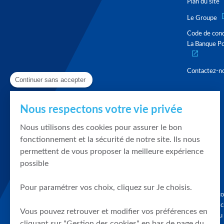
Plan du site
Le Groupe
Code de con
La Banque Po
Contactez-n
Continuer sans accepter
Nous respectons votre vie privée
Nous utilisons des cookies pour assurer le bon
fonctionnement et la sécurité de notre site. Ils nous
permettent de vous proposer la meilleure expérience
possible
Pour paramétrer vos choix, cliquez sur Je choisis.
Graphique, co
en quelques cl
Vous pouvez retrouver et modifier vos préférences en
tendances du
cliquant sur "Gestion des cookies" en bas de page du