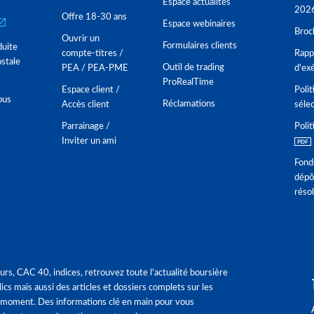
Espace actualités
202
Offre 18-30 ans
Espace webinaires
Broc
Ouvrir un
Formulaires clients
duite
compte-titres /
Rappo
stale
Outil de trading
PEA / PEA-PME
d'ex
ProRealTime
Espace client /
Polit
ous
Réclamations
Accès client
séle
Parrainage /
Polit
Inviter un ami
Fond
dépô
réso
urs, CAC 40, indices, retrouvez toute l'actualité boursière
ics mais aussi des articles et dossiers complets sur les
 moment. Des informations clé en main pour vous