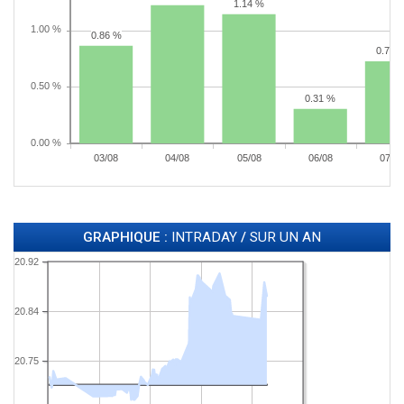
GRAPHIQUE :
INTRADAY
/
SUR UN AN
20.92
20.84
20.75