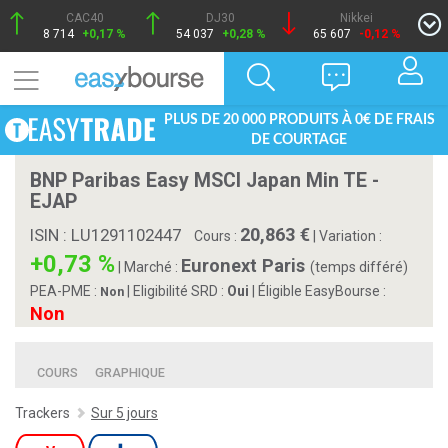
CAC40
DJ30
Nikkei
8 714
+0,17 %
54 037
+0,28 %
65 607
-0,12 %
PLUS DE 20 000 PRODUITS À 0€ DE FRAIS
DE COURTAGE
BNP Paribas Easy MSCI Japan Min TE -
EJAP
20,863
ISIN : LU1291102447
Cours :
|
Variation :
+0,73 %
Euronext Paris
|
Marché :
(temps différé)
PEA-PME :
| Eligibilité SRD :
Oui
| Éligible EasyBourse :
Non
Non
COURS
GRAPHIQUE
Trackers
Sur 5 jours