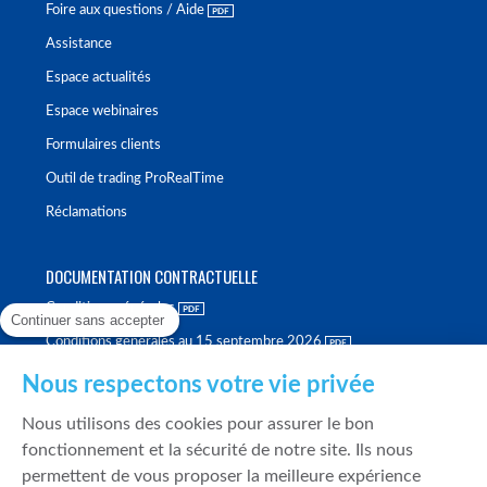
Foire aux questions / Aide
Assistance
Espace actualités
Espace webinaires
Formulaires clients
Outil de trading ProRealTime
Réclamations
DOCUMENTATION CONTRACTUELLE
Conditions générales
Continuer sans accepter
Conditions générales au 15 septembre 2026
Brochure tarifaire
Nous respectons votre vie privée
Rapport sur la qualité d'exécution
Nous utilisons des cookies pour assurer le bon
Politique de meilleure sélection
fonctionnement et la sécurité de notre site. Ils nous
permettent de vous proposer la meilleure expérience
Politique de durabilité