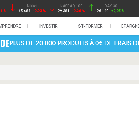
Nikkei
NASDAQ 100
DAX 30
91 %
65 683
-0,93 %
29 381
-0,36 %
26 140
+0,05 %
MPRENDRE
INVESTIR
S'INFORMER
ÉPARGN
PLUS DE 20 000 PRODUITS À 0€ DE FRAIS 