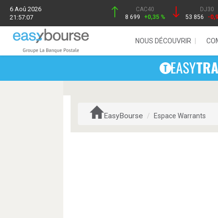
6 Aoû 2026
CAC40
DJ30
21:57:07
8 699
+0,35 %
53 856
-0,
NOUS DÉCOUVRIR
CO
EasyBourse
Espace Warrants