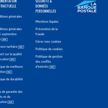
UMENTATION
SÉCURITÉ &
TRACTUELLE
DONNÉES
PERSONNELLES
itions générales
Mentions légales
itions générales
Prévention de la
5 septembre
fraude
6
Gérer mes cookies
hure tarifaire
Politique de cookies
rt sur la qualité
Politique de gestion
écution
des conflits
ique de meilleure
d'intérêts
ction
ique de durabilité
s de garantie des
ts et de
lution