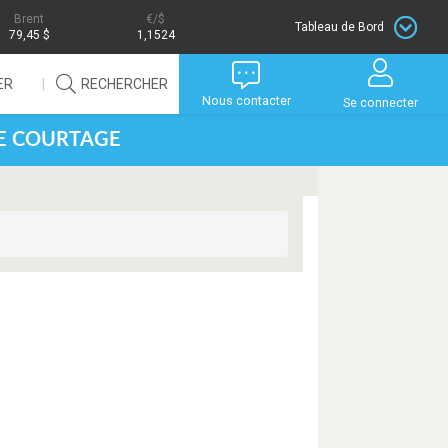
Brent
/$
Tableau de Bord
79,45 $
1,1524
ER
RECHERCHER
Nous contacter
Se connecter
DE COURTAGE