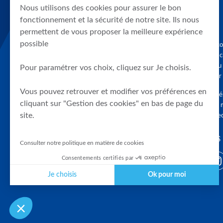
Nous utilisons des cookies pour assurer le bon
fonctionnement et la sécurité de notre site. Ils nous
permettent de vous proposer la meilleure expérience
possible
Graphique, co
en quelques cl
tendances du
Pour paramétrer vos choix, cliquez sur Je choisis.
accompagner 
Vous pouvez retrouver et modifier vos préférences en
Tous droits r
cliquant sur "Gestion des cookies" en bas de page du
différés d'au 
site.
clients connec
SUIVEZ-NOUS
Consulter notre politique en matière de cookies
Consentements certifiés par
Je choisis
Ok pour moi
Plateforme de Gestion du Consentement : Personnalisez vos Optio
Axeptio consent
Notre plateforme vous permet d'adapter et de gérer vos paramètres 