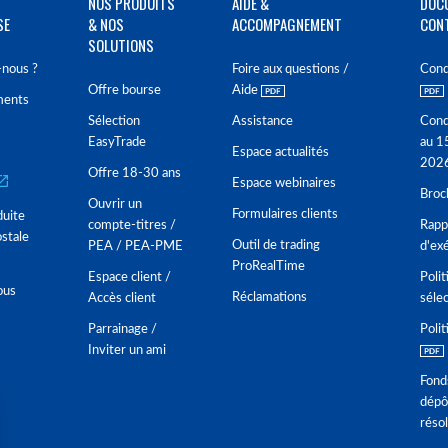
NOS PRODUITS
AIDE &
DOC
SE
& NOS
ACCOMPAGNEMENT
CON
SOLUTIONS
nous ?
Foire aux questions /
Cond
Offre bourse
Aide
ments
Sélection
Assistance
Cond
EasyTrade
au 1
Espace actualités
202
Offre 18-30 ans
Espace webinaires
Broc
Ouvrir un
Formulaires clients
duite
compte-titres /
Rappo
stale
Outil de trading
PEA / PEA-PME
d'ex
ProRealTime
Espace client /
Polit
ous
Réclamations
Accès client
séle
Parrainage /
Polit
Inviter un ami
Fond
dépô
réso