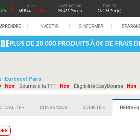
Nikkei
NASDAQ 100
DAX 30
49 %
65 544
-1,14 %
29 488 Pts (c)
26 126 Pts (c)
MPRENDRE
INVESTIR
S'INFORMER
ÉPARGN
PLUS DE 20 000 PRODUITS À 0€ DE FRAIS 
é :
Euronext Paris
D :
Non
Soumis à la TTF :
Non
Éligibilité EasyBourse :
Non
CTUALITÉ
CONSENSUS
SOCIÉTÉ
DÉRIVÉS
DRE