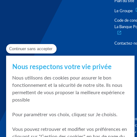
Plan du site
Le Groupe
Code de con
La Banque Po
Contactez-n
Continuer sans accepter
Nous respectons votre vie privée
Nous utilisons des cookies pour assurer le bon
fonctionnement et la sécurité de notre site. Ils nous
permettent de vous proposer la meilleure expérience
possible
Pour paramétrer vos choix, cliquez sur Je choisis.
Graphique, co
en quelques cl
Vous pouvez retrouver et modifier vos préférences en
tendances du
cliquant sur "Gestion des cookies" en bas de page du