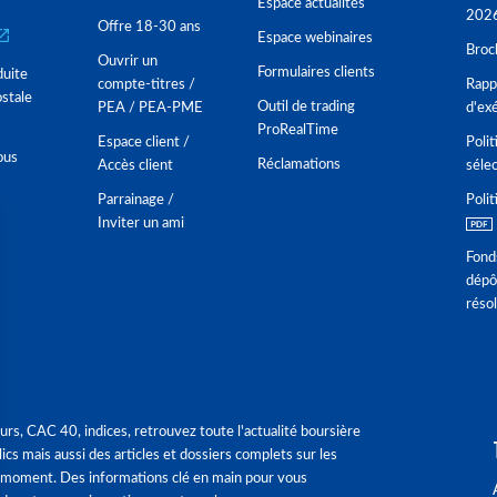
Espace actualités
202
Offre 18-30 ans
Espace webinaires
Broc
Ouvrir un
Formulaires clients
duite
compte-titres /
Rappo
stale
Outil de trading
PEA / PEA-PME
d'ex
ProRealTime
Espace client /
Polit
ous
Réclamations
Accès client
séle
Parrainage /
Polit
Inviter un ami
Fond
dépô
réso
urs, CAC 40, indices, retrouvez toute l'actualité boursière
ics mais aussi des articles et dossiers complets sur les
 moment. Des informations clé en main pour vous