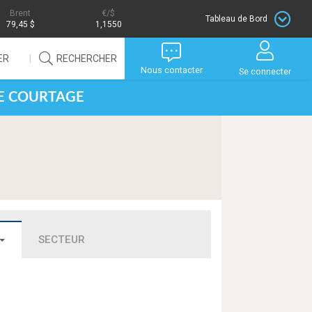
Brent
/$
Tableau de Bord
79,45 $
1,1550
ER
RECHERCHER
Nous contacter
Se connecter
DE COURTAGE
SECTEUR