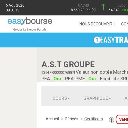
6 Aoû 2026
CAC40
DJ30
08:03:13
8 669,29 Pts (c)
54 349
+0,
NOUS DÉCOUVRIR
CO
A.S.T GROUPE
Valeur non cotée March
[ISIN FR0000076887]
PEA :
Oui
PEA-PME :
Oui
Eligibilité SR
COURS
GRAPHIQUE
A
Accueil
Dérivés
Certificats
VEN