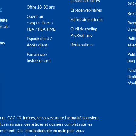
Espace actualités
202
Offre 18-30 ans
Espace webinaires
Broc
Ouvrir un
Formulaires clients
duite
compte-titres /
Rappo
stale
Outil de trading
PEA / PEA-PME
d'ex
ProRealTime
Espace client /
Polit
ous
Réclamations
Accès client
séle
Parrainage /
Polit
Inviter un ami
Fond
dépô
réso
urs, CAC 40, indices, retrouvez toute l'actualité boursière
ics mais aussi des articles et dossiers complets sur les
 moment. Des informations clé en main pour vous