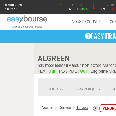
6 Aoû 2026
CAC40
DJ30
18:42:13
8 699
+0,35 %
53 985
-0,
NOUS DÉCOUVRIR
CO
ALGREEN
Valeur non cotée March
[ISIN FR0011668821]
PEA :
Oui
PEA-PME :
Oui
Eligibilité SR
COURS
GRAPHIQUE
A
Accueil
Dérivés
Turbos
VENDR