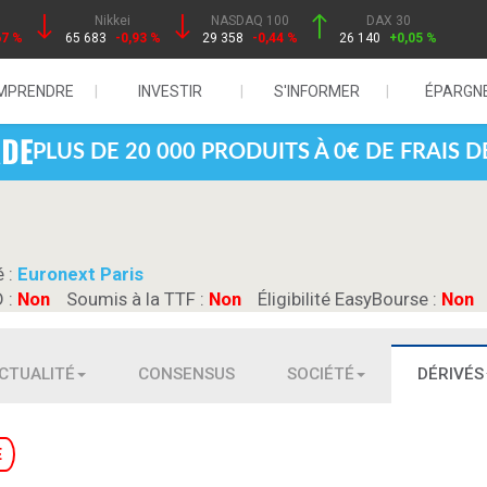
Nikkei
NASDAQ 100
DAX 30
67 %
65 683
-0,93 %
29 358
-0,44 %
26 140
+0,05 %
MPRENDRE
INVESTIR
S'INFORMER
ÉPARGN
PLUS DE 20 000 PRODUITS À 0€ DE FRAIS 
é :
Euronext Paris
D :
Non
Soumis à la TTF :
Non
Éligibilité EasyBourse :
Non
CTUALITÉ
CONSENSUS
SOCIÉTÉ
DÉRIVÉS
E