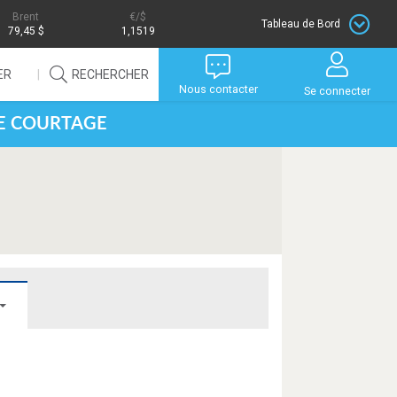
Brent
/$
Tableau de Bord
79,45 $
1,1519
ER
RECHERCHER
Nous contacter
Se connecter
DE COURTAGE