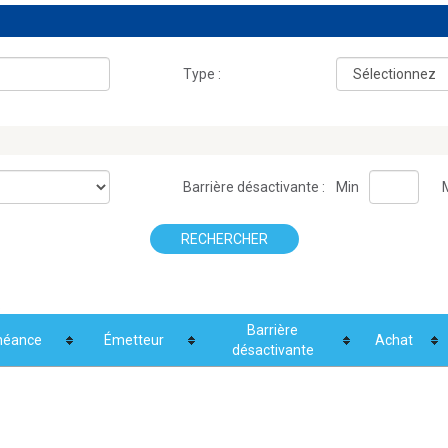
Type :
Barrière désactivante :
Min
RECHERCHER
.
Barrière
héance
Émetteur
Achat
désactivante