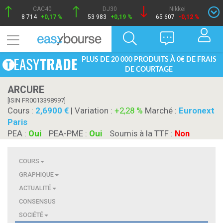
CAC40
DJ30
Nikkei
8 714
+0,17 %
53 983
+0,19 %
65 607
-0,12 %
PLUS DE 20 000 PRODUITS À 0€ DE FRAIS
DE COURTAGE
ARCURE
[ISIN FR0013398997]
Cours :
2,6900
| Variation :
+2,28 %
Marché :
Euronext
Paris
PEA :
Oui
PEA-PME :
Oui
Soumis à la TTF :
Non
COURS
GRAPHIQUE
ACTUALITÉ
CONSENSUS
SOCIÉTÉ