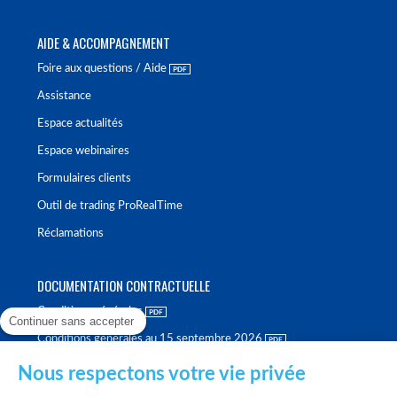
AIDE & ACCOMPAGNEMENT
Foire aux questions / Aide
Assistance
Espace actualités
Espace webinaires
Formulaires clients
Outil de trading ProRealTime
Réclamations
DOCUMENTATION CONTRACTUELLE
Conditions générales
Continuer sans accepter
Conditions générales au 15 septembre 2026
Brochure tarifaire
Nous respectons votre vie privée
Rapport sur la qualité d'exécution