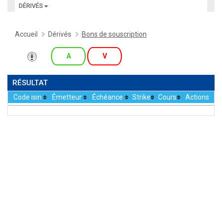
DÉRIVÉS
Accueil
Dérivés
Bons de souscription
A
V
RÉSULTAT
Code isin
Émetteur
Échéance
Strike
Cours
Actions