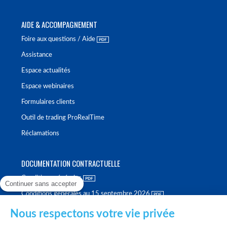
AIDE & ACCOMPAGNEMENT
Foire aux questions / Aide
Assistance
Espace actualités
Espace webinaires
Formulaires clients
Outil de trading ProRealTime
Réclamations
DOCUMENTATION CONTRACTUELLE
Conditions générales
Continuer sans accepter
Conditions générales au 15 septembre 2026
Brochure tarifaire
Nous respectons votre vie privée
Rapport sur la qualité d'exécution