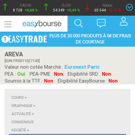
CAC40
DJ30
Nikkei
8 728
+0,68 %
54 349
+0,49 %
65 544
-1,14 %
PLUS DE 20 000 PRODUITS À 0€ DE FRAIS
DE COURTAGE
AREVA
[ISIN FR0011027143]
Valeur non cotée Marché :
Euronext Paris
PEA :
Oui
PEA-PME :
Non
Eligibilité SRD :
Non
Soumis à la TTF :
Non
Éligibilité EasyBourse :
Non
COURS
GRAPHIQUE
ACTUALITÉ
CONSENSUS
SOCIÉTÉ