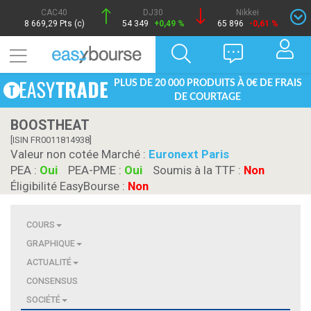
CAC40
DJ30
Nikkei
8 669,29 Pts (c)
54 349
+0,49 %
65 896
-0,61 %
PLUS DE 20 000 PRODUITS À 0€ DE FRAIS
DE COURTAGE
BOOSTHEAT
[ISIN FR0011814938]
Valeur non cotée Marché :
Euronext Paris
PEA :
Oui
PEA-PME :
Oui
Soumis à la TTF :
Non
Éligibilité EasyBourse :
Non
COURS
GRAPHIQUE
ACTUALITÉ
CONSENSUS
SOCIÉTÉ