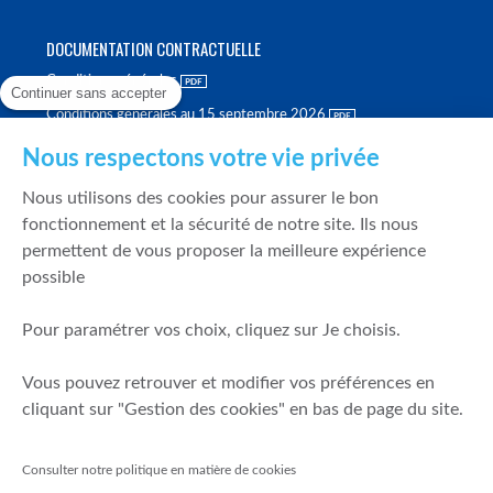
DOCUMENTATION CONTRACTUELLE
Conditions générales
Continuer sans accepter
Conditions générales au 15 septembre 2026
Brochure tarifaire
Nous respectons votre vie privée
Rapport sur la qualité d'exécution
Nous utilisons des cookies pour assurer le bon
Politique de meilleure sélection
fonctionnement et la sécurité de notre site. Ils nous
permettent de vous proposer la meilleure expérience
Politique de durabilité
possible
Fonds de garantie des dépôts et de résolution
Pour paramétrer vos choix, cliquez sur Je choisis.
SÉCURITÉ & DONNÉES PERSONNELLES
Vous pouvez retrouver et modifier vos préférences en
Mentions légales
cliquant sur "Gestion des cookies" en bas de page du site.
Prévention de la fraude
Gérer mes cookies
Consulter notre politique en matière de cookies
Politique de cookies