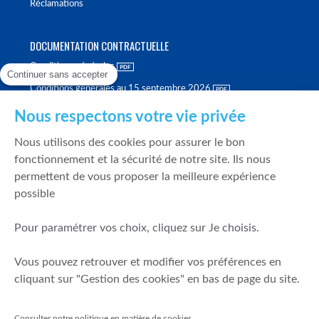
Réclamations
DOCUMENTATION CONTRACTUELLE
Conditions générales
Continuer sans accepter
Conditions générales au 15 septembre 2026
Brochure tarifaire
Nous respectons votre vie privée
Rapport sur la qualité d'exécution
Nous utilisons des cookies pour assurer le bon
Politique de meilleure sélection
fonctionnement et la sécurité de notre site. Ils nous
permettent de vous proposer la meilleure expérience
Politique de durabilité
possible
Fonds de garantie des dépôts et de résolution
Pour paramétrer vos choix, cliquez sur Je choisis.
SÉCURITÉ & DONNÉES PERSONNELLES
Vous pouvez retrouver et modifier vos préférences en
Mentions légales
cliquant sur "Gestion des cookies" en bas de page du site.
Prévention de la fraude
Gérer mes cookies
Consulter notre politique en matière de cookies