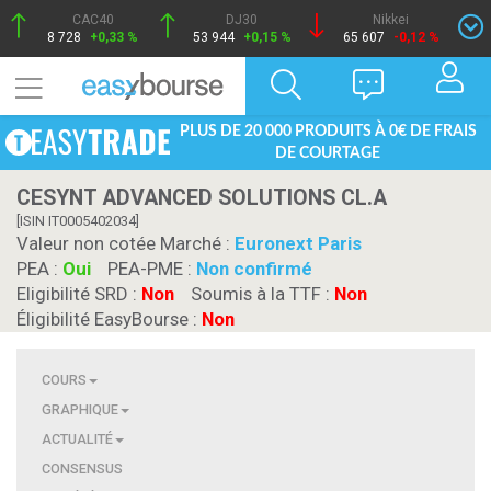
CAC40
DJ30
Nikkei
8 728
+0,33 %
53 944
+0,15 %
65 607
-0,12 %
PLUS DE 20 000 PRODUITS À 0€ DE FRAIS
DE COURTAGE
CESYNT ADVANCED SOLUTIONS CL.A
[ISIN IT0005402034]
Valeur non cotée Marché :
Euronext Paris
PEA :
Oui
PEA-PME :
Non confirmé
Eligibilité SRD :
Non
Soumis à la TTF :
Non
Éligibilité EasyBourse :
Non
COURS
GRAPHIQUE
ACTUALITÉ
CONSENSUS