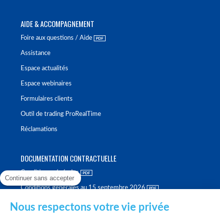
AIDE & ACCOMPAGNEMENT
Foire aux questions / Aide
Assistance
Espace actualités
Espace webinaires
Formulaires clients
Outil de trading ProRealTime
Réclamations
DOCUMENTATION CONTRACTUELLE
Conditions générales
Continuer sans accepter
Conditions générales au 15 septembre 2026
Brochure tarifaire
Nous respectons votre vie privée
Rapport sur la qualité d'exécution