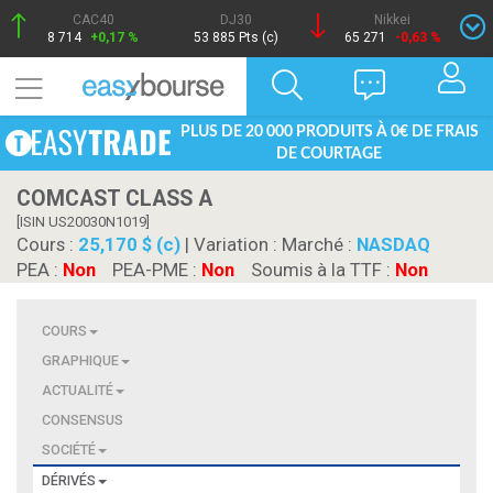
CAC40
DJ30
Nikkei
8 714
+0,17 %
53 885 Pts (c)
65 271
-0,63 %
PLUS DE 20 000 PRODUITS À 0€ DE FRAIS
DE COURTAGE
COMCAST CLASS A
[ISIN US20030N1019]
Cours :
25,170 $ (c)
| Variation :
Marché :
NASDAQ
PEA :
Non
PEA-PME :
Non
Soumis à la TTF :
Non
COURS
GRAPHIQUE
ACTUALITÉ
CONSENSUS
SOCIÉTÉ
DÉRIVÉS