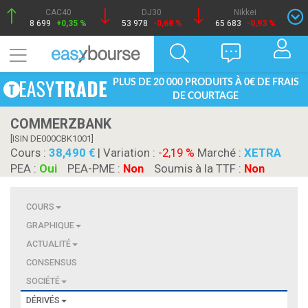
CAC40
DJ30
Nikkei
8 699
+0,35 %
53 978
-0,68 %
65 683
-0,93 %
PLUS DE 20 000 PRODUITS À 0€ DE FRAIS
DE COURTAGE
COMMERZBANK
[ISIN DE000CBK1001]
Cours :
38,490
| Variation :
-2,19 %
Marché :
XETRA
PEA :
Oui
PEA-PME :
Non
Soumis à la TTF :
Non
COURS
GRAPHIQUE
ACTUALITÉ
CONSENSUS
SOCIÉTÉ
DÉRIVÉS