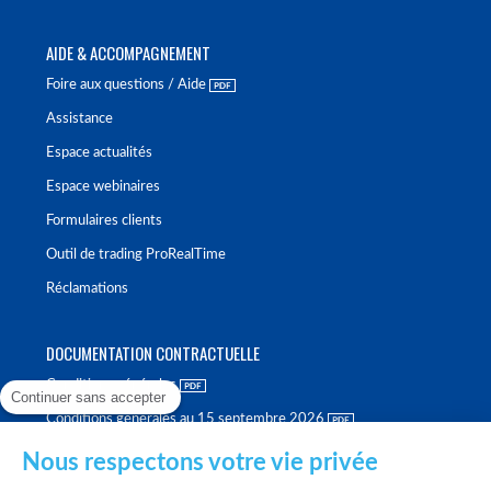
AIDE & ACCOMPAGNEMENT
Foire aux questions / Aide
Assistance
Espace actualités
Espace webinaires
Formulaires clients
Outil de trading ProRealTime
Réclamations
DOCUMENTATION CONTRACTUELLE
Conditions générales
Continuer sans accepter
Conditions générales au 15 septembre 2026
Brochure tarifaire
Nous respectons votre vie privée
Rapport sur la qualité d'exécution