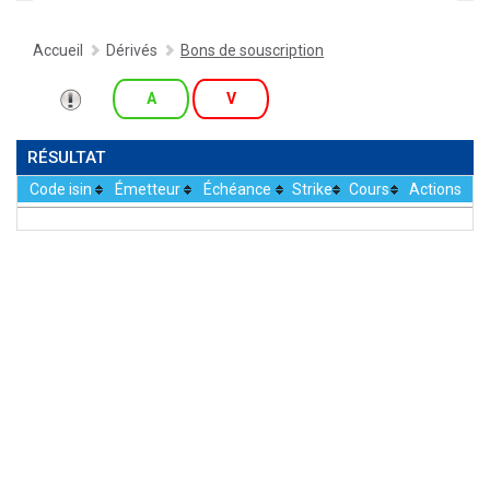
Accueil
Dérivés
Bons de souscription
A
V
RÉSULTAT
Code isin
Émetteur
Échéance
Strike
Cours
Actions