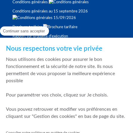
Conditions générales
Conditions générales au 15 septembre 2026
Brochure tarifaire
Continuer sans accepter
Rapport sur la qualité d'exécution
Nous respectons votre vie privée
Politique de meilleure sélection
Nous utilisons des cookies pour assurer le bon
fonctionnement et la sécurité de notre site. Ils nous
Politique de durabilité
permettent de vous proposer la meilleure expérience
Fonds de garantie des dépôts et de résolution
possible
Pour paramétrer vos choix, cliquez sur Je choisis.
SÉCURITÉ & DONNÉES PERSONNELLES
Vous pouvez retrouver et modifier vos préférences en
Mentions légales
cliquant sur "Gestion des cookies" en bas de page du site.
Prévention de la fraude
Gérer mes cookies
Consulter notre politique en matière de cookies