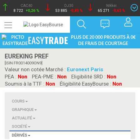
CAC40
DJ30
Nikkei
8 722
+0,26 %
53 885
-0,85 %
65 271
-0,63 %
PLUS DE 20 000 PRODUITS À 0
DE FRAIS DE COURTAGE
EUREKING PREF
[ISIN FR0014009ON9]
Valeur non cotée Marché :
Euronext Paris
PEA :
Non
PEA-PME :
Non
Eligibilité SRD :
Non
Soumis à la TTF :
Non
Éligibilité EasyBourse :
Non
COURS
GRAPHIQUE
ACTUALITÉ
SOCIÉTÉ
DÉRIVÉS