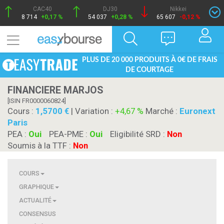
CAC40
DJ30
Nikkei
8 714
+0,17 %
54 037
+0,28 %
65 607
-0,12 %
PLUS DE 20 000 PRODUITS À 0€ DE FRAIS
DE COURTAGE
FINANCIERE MARJOS
[ISIN FR0000060824]
Cours :
1,5700
| Variation :
+4,67 %
Marché :
Euronext
Paris
PEA :
Oui
PEA-PME :
Oui
Eligibilité SRD :
Non
Soumis à la TTF :
Non
COURS
GRAPHIQUE
ACTUALITÉ
CONSENSUS