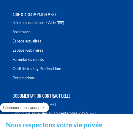
AIDE & ACCOMPAGNEMENT
Foire aux questions / Aide
Assistance
Espace actualités
Espace webinaires
Formulaires clients
Outil de trading ProRealTime
Réclamations
DOCUMENTATION CONTRACTUELLE
Conditions générales
Continuer sans accepter
Conditions générales au 15 septembre 2026
Brochure tarifaire
Nous respectons votre vie privée
Rapport sur la qualité d'exécution