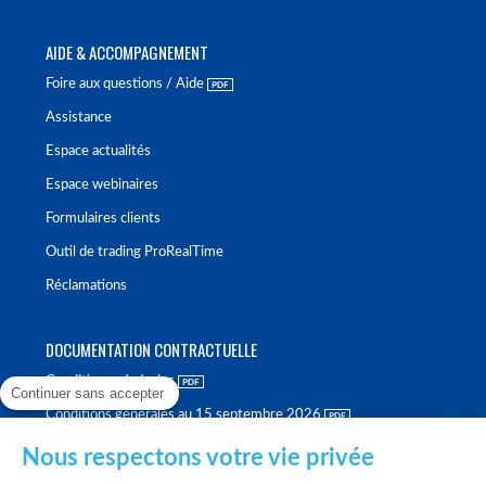
AIDE & ACCOMPAGNEMENT
Foire aux questions / Aide
Assistance
Espace actualités
Espace webinaires
Formulaires clients
Outil de trading ProRealTime
Réclamations
DOCUMENTATION CONTRACTUELLE
Conditions générales
Continuer sans accepter
Conditions générales au 15 septembre 2026
Brochure tarifaire
Nous respectons votre vie privée
Rapport sur la qualité d'exécution