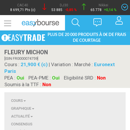
CAC40
DJ30
Nikkei
8 699,71 Pts (c)
53 885
-0,85 %
65 778
+0,14 %
PLUS DE 20 000 PRODUITS À 0€ DE FRAIS
DE COURTAGE
FLEURY MICHON
[ISIN FR0000074759]
Cours :
21,900 € (c)
| Variation :
Marché :
Euronext
Paris
PEA :
Oui
PEA-PME :
Oui
Eligibilité SRD :
Non
Soumis à la TTF :
Non
COURS
GRAPHIQUE
ACTUALITÉ
CONSENSUS