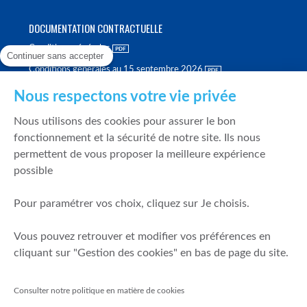
DOCUMENTATION CONTRACTUELLE
Conditions générales
Continuer sans accepter
Conditions générales au 15 septembre 2026
Brochure tarifaire
Nous respectons votre vie privée
Rapport sur la qualité d'exécution
Nous utilisons des cookies pour assurer le bon
Politique de meilleure sélection
fonctionnement et la sécurité de notre site. Ils nous
permettent de vous proposer la meilleure expérience
Politique de durabilité
possible
Fonds de garantie des dépôts et de résolution
Pour paramétrer vos choix, cliquez sur Je choisis.
SÉCURITÉ & DONNÉES PERSONNELLES
Vous pouvez retrouver et modifier vos préférences en
Mentions légales
cliquant sur "Gestion des cookies" en bas de page du site.
Prévention de la fraude
Gérer mes cookies
Consulter notre politique en matière de cookies
Politique de cookies