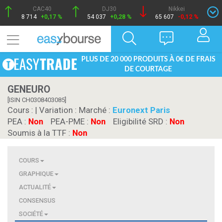
CAC40
DJ30
Nikkei
8 714
+0,17 %
54 037
+0,28 %
65 607
-0,12 %
PLUS DE 20 000 PRODUITS À 0€ DE FRAIS
DE COURTAGE
GENEURO
[ISIN CH0308403085]
Cours :
| Variation :
Marché :
Euronext Paris
PEA :
Non
PEA-PME :
Non
Eligibilité SRD :
Non
Soumis à la TTF :
Non
COURS
GRAPHIQUE
ACTUALITÉ
CONSENSUS
SOCIÉTÉ