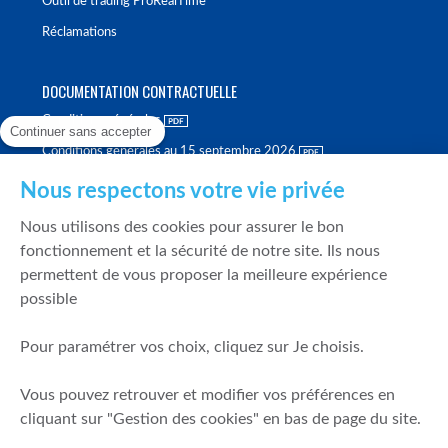
Outil de trading ProRealTime
Réclamations
DOCUMENTATION CONTRACTUELLE
Conditions générales
Continuer sans accepter
Conditions générales au 15 septembre 2026
Brochure tarifaire
Nous respectons votre vie privée
Rapport sur la qualité d'exécution
Nous utilisons des cookies pour assurer le bon
Politique de meilleure sélection
fonctionnement et la sécurité de notre site. Ils nous
permettent de vous proposer la meilleure expérience
Politique de durabilité
possible
Fonds de garantie des dépôts et de résolution
Pour paramétrer vos choix, cliquez sur Je choisis.
SÉCURITÉ & DONNÉES PERSONNELLES
Vous pouvez retrouver et modifier vos préférences en
Mentions légales
cliquant sur "Gestion des cookies" en bas de page du site.
Prévention de la fraude