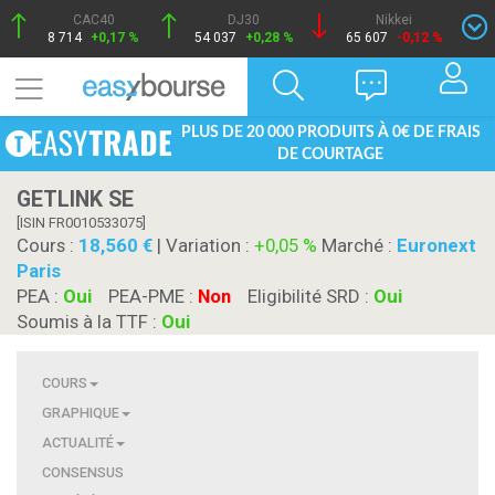
CAC40
DJ30
Nikkei
8 714
+0,17 %
54 037
+0,28 %
65 607
-0,12 %
PLUS DE 20 000 PRODUITS À 0€ DE FRAIS
DE COURTAGE
GETLINK SE
[ISIN FR0010533075]
Cours :
18,560
| Variation :
+0,05 %
Marché :
Euronext
Paris
PEA :
Oui
PEA-PME :
Non
Eligibilité SRD :
Oui
Soumis à la TTF :
Oui
COURS
GRAPHIQUE
ACTUALITÉ
CONSENSUS