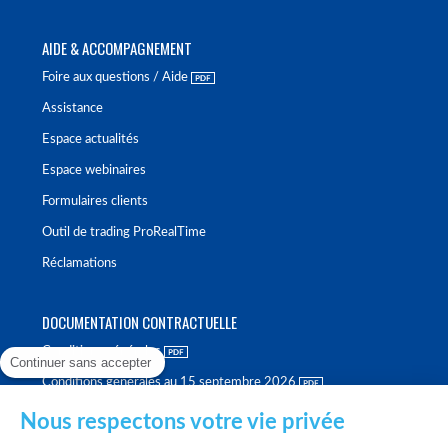
AIDE & ACCOMPAGNEMENT
Foire aux questions / Aide
Assistance
Espace actualités
Espace webinaires
Formulaires clients
Outil de trading ProRealTime
Réclamations
DOCUMENTATION CONTRACTUELLE
Conditions générales
Continuer sans accepter
Conditions générales au 15 septembre 2026
Brochure tarifaire
Nous respectons votre vie privée
Rapport sur la qualité d'exécution