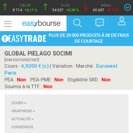
CAC40
DJ30
Nikkei
8 714
+0,17 %
54 037
+0,28 %
65 607
-0,12 %
PLUS DE 20 000 PRODUITS À 0€ DE FRAIS
DE COURTAGE
GLOBAL PIELAGO SOCIMI
[ISIN ES0105537007]
Cours :
4,9200 € (c)
| Variation :
Marché :
Euronext
Paris
PEA :
Non
PEA-PME :
Non
Eligibilité SRD :
Non
Soumis à la TTF :
Non
COURS
GRAPHIQUE
ACTUALITÉ
CONSENSUS