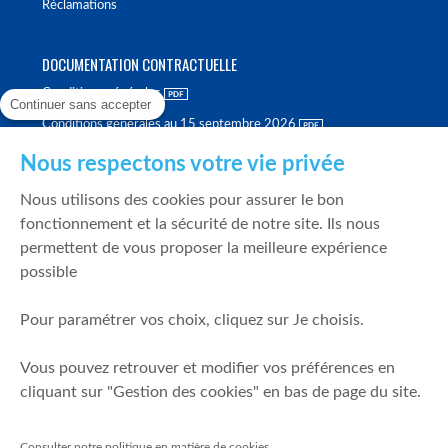
Réclamations
DOCUMENTATION CONTRACTUELLE
Conditions générales
Continuer sans accepter
Conditions générales au 15 septembre 2026
Brochure tarifaire
Nous respectons votre vie privée
Rapport sur la qualité d'exécution
Nous utilisons des cookies pour assurer le bon
Politique de meilleure sélection
fonctionnement et la sécurité de notre site. Ils nous
permettent de vous proposer la meilleure expérience
Politique de durabilité
possible
Fonds de garantie des dépôts et de résolution
Pour paramétrer vos choix, cliquez sur Je choisis.
SÉCURITÉ & DONNÉES PERSONNELLES
Vous pouvez retrouver et modifier vos préférences en
Mentions légales
cliquant sur "Gestion des cookies" en bas de page du site.
Prévention de la fraude
Gérer mes cookies
Consulter notre politique en matière de cookies