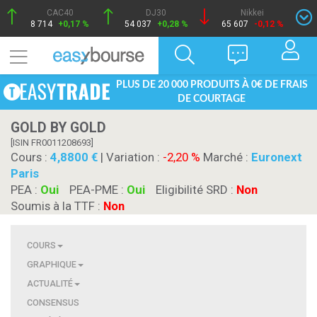
CAC40
DJ30
Nikkei
8 714
+0,17 %
54 037
+0,28 %
65 607
-0,12 %
PLUS DE 20 000 PRODUITS À 0€ DE FRAIS
DE COURTAGE
GOLD BY GOLD
[ISIN FR0011208693]
Cours :
4,8800
| Variation :
-2,20 %
Marché :
Euronext
Paris
PEA :
Oui
PEA-PME :
Oui
Eligibilité SRD :
Non
Soumis à la TTF :
Non
COURS
GRAPHIQUE
ACTUALITÉ
CONSENSUS