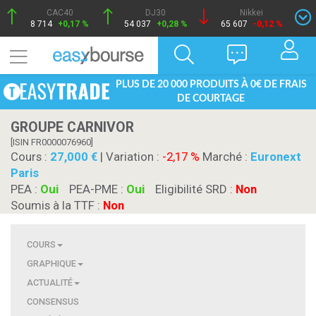
CAC40
DJ30
Nikkei
8 714
+0,17 %
54 037
+0,28 %
65 607
-0,12 %
PLUS DE 20 000 PRODUITS À 0€ DE FRAIS
DE COURTAGE
GROUPE CARNIVOR
[ISIN FR0000076960]
Cours :
27,000
| Variation :
-2,17 %
Marché :
Euronext
Paris
PEA :
Oui
PEA-PME :
Oui
Eligibilité SRD :
Non
Soumis à la TTF :
Non
COURS
GRAPHIQUE
ACTUALITÉ
CONSENSUS