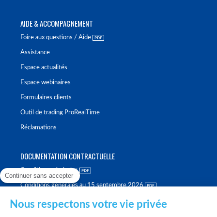
AIDE & ACCOMPAGNEMENT
Foire aux questions / Aide
Assistance
Espace actualités
Espace webinaires
Formulaires clients
Outil de trading ProRealTime
Réclamations
DOCUMENTATION CONTRACTUELLE
Conditions générales
Continuer sans accepter
Conditions générales au 15 septembre 2026
Brochure tarifaire
Nous respectons votre vie privée
Rapport sur la qualité d'exécution