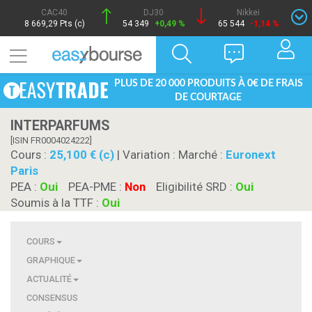
CAC40
DJ30
Nikkei
8 669,29 Pts (c)
54 349
+0,49 %
65 544
-1,14 %
PLUS DE 20 000 PRODUITS À 0€ DE FRAIS
DE COURTAGE
INTERPARFUMS
[ISIN FR0004024222]
Cours :
25,100 € (c)
| Variation :
Marché :
Euronext
Paris
PEA :
Oui
PEA-PME :
Non
Eligibilité SRD :
Oui
Soumis à la TTF :
Oui
COURS
GRAPHIQUE
ACTUALITÉ
CONSENSUS