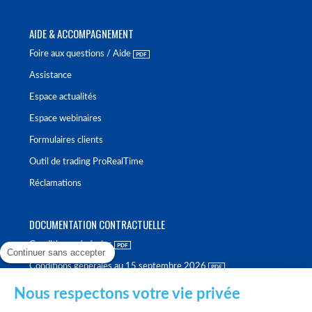
AIDE & ACCOMPAGNEMENT
Foire aux questions / Aide
Assistance
Espace actualités
Espace webinaires
Formulaires clients
Outil de trading ProRealTime
Réclamations
DOCUMENTATION CONTRACTUELLE
Conditions générales
Continuer sans accepter
Conditions générales au 15 septembre 2026
Brochure tarifaire
Nous respectons votre vie privée
Rapport sur la qualité d'exécution