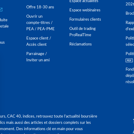
Espace actualités
202
Offre 18-30 ans
Espace webinaires
Broc
Ouvrir un
Formulaires clients
duite
compte-titres /
Rappo
stale
Outil de trading
PEA / PEA-PME
d'ex
ProRealTime
Espace client /
Polit
ous
Réclamations
Accès client
séle
Parrainage /
Polit
Inviter un ami
Fond
dépô
réso
urs, CAC 40, indices, retrouvez toute l'actualité boursière
ics mais aussi des articles et dossiers complets sur les
 moment. Des informations clé en main pour vous