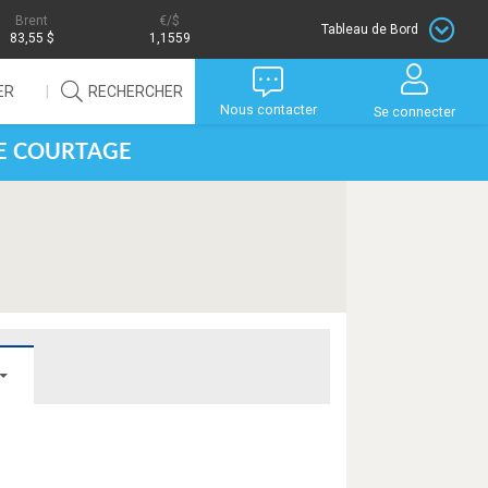
Brent
/$
Tableau de Bord
83,55 $
1,1559
ER
RECHERCHER
Nous contacter
Se connecter
DE COURTAGE