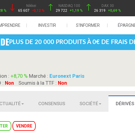
Nikkei
NASDAQ 100
DAX 30
28 %
65 607
-0,12 %
29 722
+1,19 %
26 319
+0,69 %
MPRENDRE
INVESTIR
S'INFORMER
ÉPARGN
PLUS DE 20 000 PRODUITS À 0€ DE FRAIS 
ion :
+8,70 %
Marché :
Euronext Paris
D :
Non
Soumis à la TTF :
Non
CTUALITÉ
CONSENSUS
SOCIÉTÉ
DÉRIVÉS
TER
VENDRE