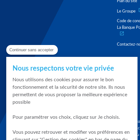
Plan du site
Le Groupe
Code de con
La Banque Po
Contactez-n
Continuer sans accepter
Nous respectons votre vie privée
Nous utilisons des cookies pour assurer le bon
fonctionnement et la sécurité de notre site. Ils nous
permettent de vous proposer la meilleure expérience
possible
Pour paramétrer vos choix, cliquez sur Je choisis.
Graphique, co
en quelques cl
Vous pouvez retrouver et modifier vos préférences en
tendances du
cliquant sur "Gestion des cookies" en bas de page du