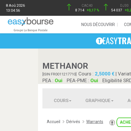
8 Aoû 2026
CAC40
DJ30
13:04:56
8 714
+0,17 %
54 037
+0,
NOUS DÉCOUVRIR
CO
METHANOR
Cours :
2,5000
| Variat
[ISIN FR0011217710]
PEA :
Oui
PEA-PME :
Oui
Eligibilité SR
COURS
GRAPHIQUE
A
Accueil
Dérivés
Warrants
ACHE