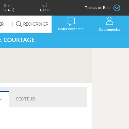
Brent
/$
Tableau de Bord
82,49 $
1,1528
ER
RECHERCHER
Nous contacter
Se connecter
DE COURTAGE
SECTEUR