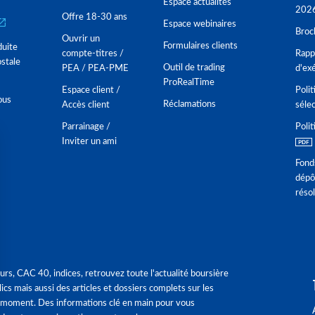
Espace actualités
202
Offre 18-30 ans
Espace webinaires
Broc
Ouvrir un
Formulaires clients
duite
compte-titres /
Rappo
stale
Outil de trading
PEA / PEA-PME
d'ex
ProRealTime
Espace client /
Polit
ous
Réclamations
Accès client
séle
Parrainage /
Polit
Inviter un ami
Fond
dépô
réso
urs, CAC 40, indices, retrouvez toute l'actualité boursière
ics mais aussi des articles et dossiers complets sur les
 moment. Des informations clé en main pour vous