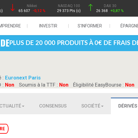
Nikkei
NASDAQ 100
DAX 30
c)
65 607
-0,12 %
29 373 Pts (c)
26 368
+0,87 %
MPRENDRE
INVESTIR
S'INFORMER
ÉPARGN
PLUS DE 20 000 PRODUITS À 0€ DE FRAIS 
é :
Euronext Paris
D :
Non
Soumis à la TTF :
Non
Éligibilité EasyBourse :
Non
CTUALITÉ
CONSENSUS
SOCIÉTÉ
DÉRIVÉS
RE