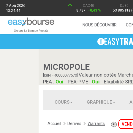
7 Aoû 2026
CAC40
DJ30
13:24:44
8 737
+0,43 %
53 885 Pts (
NOUS DÉCOUVRIR
CO
MICROPOLE
Valeur non cotée March
[ISIN FR0000077570]
PEA :
Oui
PEA-PME :
Oui
Eligibilité SR
COURS
GRAPHIQUE
A
Accueil
Dérivés
Warrants
VEND