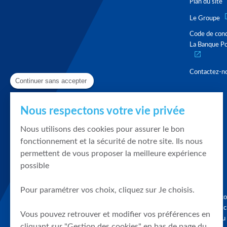
Plan du site
Le Groupe
Code de con
La Banque Po
Contactez-n
Continuer sans accepter
Nous respectons votre vie privée
Nous utilisons des cookies pour assurer le bon
fonctionnement et la sécurité de notre site. Ils nous
permettent de vous proposer la meilleure expérience
possible
Pour paramétrer vos choix, cliquez sur Je choisis.
Graphique, co
en quelques cl
Vous pouvez retrouver et modifier vos préférences en
tendances du
cliquant sur "Gestion des cookies" en bas de page du