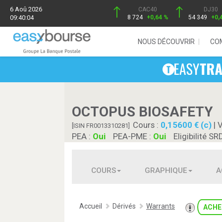
6 Aoû 2026
CAC40
DJ30
09:40:04
8 724
+0,64 %
54 349
+0,
NOUS DÉCOUVRIR
CO
OCTOPUS BIOSAFETY
Cours :
0,15600 € (c)
| 
[ISIN FR0013310281]
PEA :
Oui
PEA-PME :
Oui
Eligibilité SR
COURS
GRAPHIQUE
A
Accueil
Dérivés
Warrants
ACHE