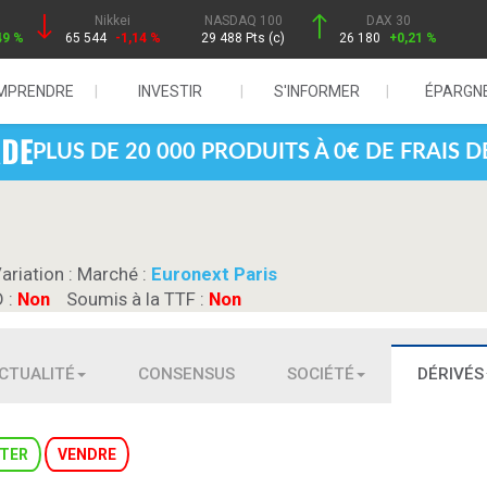
Nikkei
NASDAQ 100
DAX 30
49 %
65 544
-1,14 %
29 488 Pts (c)
26 180
+0,21 %
MPRENDRE
INVESTIR
S'INFORMER
ÉPARGN
PLUS DE 20 000 PRODUITS À 0€ DE FRAIS 
Variation :
Marché :
Euronext Paris
D :
Non
Soumis à la TTF :
Non
CTUALITÉ
CONSENSUS
SOCIÉTÉ
DÉRIVÉS
TER
VENDRE