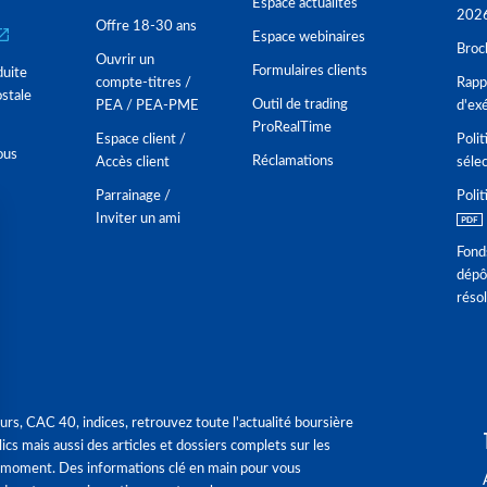
Espace actualités
202
Offre 18-30 ans
Espace webinaires
Broc
Ouvrir un
Formulaires clients
duite
compte-titres /
Rappo
stale
Outil de trading
PEA / PEA-PME
d'ex
ProRealTime
Espace client /
Polit
ous
Réclamations
Accès client
séle
Parrainage /
Polit
Inviter un ami
Fond
dépô
réso
urs, CAC 40, indices, retrouvez toute l'actualité boursière
ics mais aussi des articles et dossiers complets sur les
 moment. Des informations clé en main pour vous