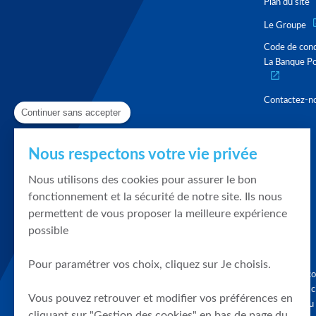
Plan du site
Le Groupe
Code de con
La Banque Po
Contactez-n
Continuer sans accepter
Nous respectons votre vie privée
Nous utilisons des cookies pour assurer le bon
fonctionnement et la sécurité de notre site. Ils nous
permettent de vous proposer la meilleure expérience
possible
Pour paramétrer vos choix, cliquez sur Je choisis.
Graphique, co
en quelques cl
Vous pouvez retrouver et modifier vos préférences en
tendances du
cliquant sur "Gestion des cookies" en bas de page du