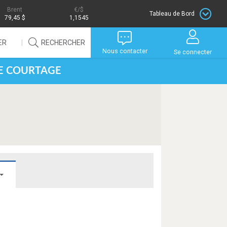
Brent
/$
Tableau de Bord
79,45 $
1,1545
ER
RECHERCHER
Nous contacter
Se connecter
DE COURTAGE