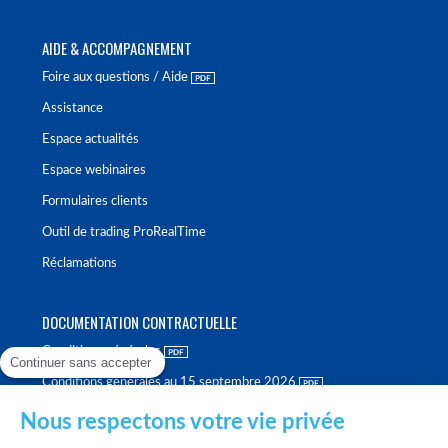
AIDE & ACCOMPAGNEMENT
Foire aux questions / Aide
Assistance
Espace actualités
Espace webinaires
Formulaires clients
Outil de trading ProRealTime
Réclamations
DOCUMENTATION CONTRACTUELLE
Conditions générales
Continuer sans accepter
Conditions générales au 15 septembre 2026
Brochure tarifaire
Nous respectons votre vie privée
Rapport sur la qualité d'exécution