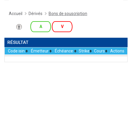
Accueil
Dérivés
Bons de souscription
A
V
RÉSULTAT
Code isin
Émetteur
Échéance
Strike
Cours
Actions