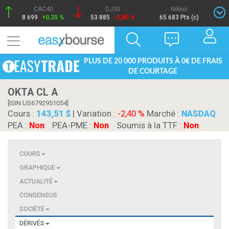
CAC40
DJ30
Nikkei
8 699
+0,35 %
53 885
-0,85 %
65 683 Pts (c)
PLUS DE 20 000 PRODUITS À 0€ DE FRAIS
DE COURTAGE
OKTA CL A
[ISIN US6792951054]
Cours :
143,51 $
| Variation :
-2,40 %
Marché :
NASDAQ
PEA :
Non
PEA-PME :
Non
Soumis à la TTF :
Non
COURS
GRAPHIQUE
ACTUALITÉ
CONSENSUS
SOCIÉTÉ
DÉRIVÉS