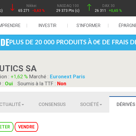
Nikkei
NASDAQ 100
DAX 30
c)
65 271
-0,63 %
29 373 Pts (c)
26 311
+0,65 %
MPRENDRE
INVESTIR
S'INFORMER
ÉPARGN
PLUS DE 20 000 PRODUITS À 0€ DE FRAIS 
UTICS SA
ion :
+1,62 %
Marché :
Euronext Paris
D :
Oui
Soumis à la TTF :
Non
CTUALITÉ
CONSENSUS
SOCIÉTÉ
DÉRIVÉS
ETER
VENDRE