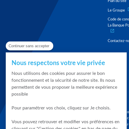
Plan du site
Le Groupe
Code de con
La Banque Po
Contactez-n
Continuer sans accepter
Nous respectons votre vie privée
Nous utilisons des cookies pour assurer le bon
fonctionnement et la sécurité de notre site. Ils nous
permettent de vous proposer la meilleure expérience
possible
Pour paramétrer vos choix, cliquez sur Je choisis.
Graphique, co
en quelques cl
Vous pouvez retrouver et modifier vos préférences en
tendances du
cliquant sur "Gestion des cookies" en bas de page du