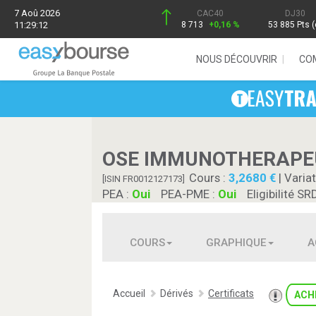
7 Aoû 2026
CAC40
DJ30
11:29:12
8 713
+0,16 %
53 885 Pts (
NOUS DÉCOUVRIR
CO
OSE IMMUNOTHERAPE
Cours :
3,2680
| Variat
[ISIN FR0012127173]
PEA :
Oui
PEA-PME :
Oui
Eligibilité SR
COURS
GRAPHIQUE
A
Accueil
Dérivés
Certificats
ACH