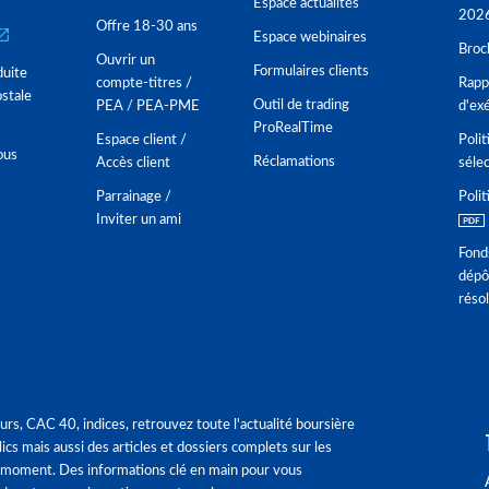
Espace actualités
202
Offre 18-30 ans
Espace webinaires
Broc
Ouvrir un
Formulaires clients
duite
compte-titres /
Rappo
stale
Outil de trading
PEA / PEA-PME
d'ex
ProRealTime
Espace client /
Polit
ous
Réclamations
Accès client
séle
Parrainage /
Polit
Inviter un ami
Fond
dépô
réso
urs, CAC 40, indices, retrouvez toute l'actualité boursière
ics mais aussi des articles et dossiers complets sur les
 moment. Des informations clé en main pour vous