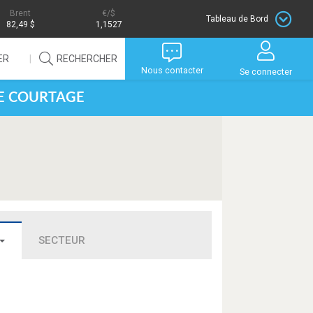
Brent
/$
Tableau de Bord
82,49 $
1,1527
ER
RECHERCHER
Nous contacter
Se connecter
DE COURTAGE
SECTEUR