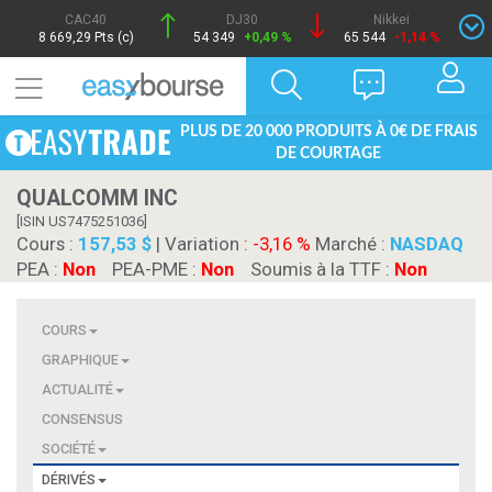
CAC40
DJ30
Nikkei
8 669,29 Pts (c)
54 349
+0,49 %
65 544
-1,14 %
PLUS DE 20 000 PRODUITS À 0€ DE FRAIS
DE COURTAGE
QUALCOMM INC
[ISIN US7475251036]
Cours :
157,53 $
| Variation :
-3,16 %
Marché :
NASDAQ
PEA :
Non
PEA-PME :
Non
Soumis à la TTF :
Non
COURS
GRAPHIQUE
ACTUALITÉ
CONSENSUS
SOCIÉTÉ
DÉRIVÉS