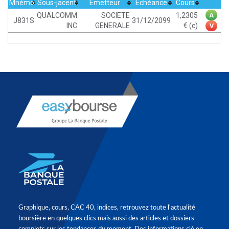
Mnémo
Sous-jacent
Emetteur
Echéance
Cours
QUALCOMM
SOCIETE
1,2305
A
J831S
31/12/2099
INC
GENERALE
(c)
V
Graphique, cours, CAC 40, indices, retrouvez toute l'actualité
boursière en quelques clics mais aussi des articles et dossiers