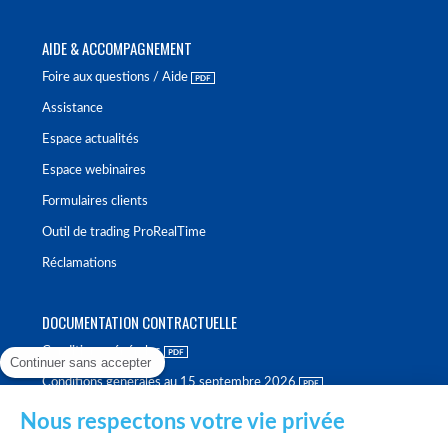
AIDE & ACCOMPAGNEMENT
Foire aux questions / Aide
Assistance
Espace actualités
Espace webinaires
Formulaires clients
Outil de trading ProRealTime
Réclamations
DOCUMENTATION CONTRACTUELLE
Conditions générales
Continuer sans accepter
Conditions générales au 15 septembre 2026
Brochure tarifaire
Nous respectons votre vie privée
Rapport sur la qualité d'exécution