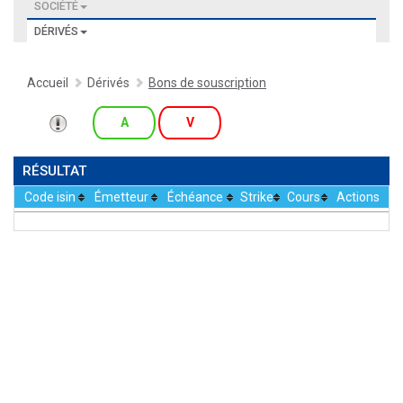
SOCIÉTÉ
DÉRIVÉS
Accueil
Dérivés
Bons de souscription
A
V
RÉSULTAT
Code isin
Émetteur
Échéance
Strike
Cours
Actions