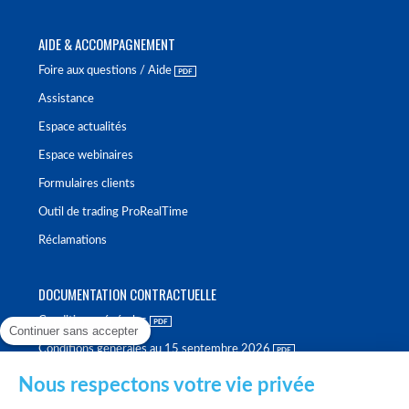
AIDE & ACCOMPAGNEMENT
Foire aux questions / Aide
Assistance
Espace actualités
Espace webinaires
Formulaires clients
Outil de trading ProRealTime
Réclamations
DOCUMENTATION CONTRACTUELLE
Conditions générales
Continuer sans accepter
Conditions générales au 15 septembre 2026
Brochure tarifaire
Nous respectons votre vie privée
Rapport sur la qualité d'exécution