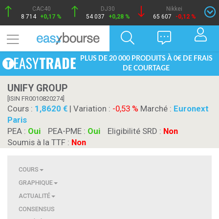
CAC40
DJ30
Nikkei
8 714
+0,17 %
54 037
+0,28 %
65 607
-0,12 %
PLUS DE 20 000 PRODUITS À 0€ DE FRAIS
DE COURTAGE
UNIFY GROUP
[ISIN FR0010820274]
Cours :
1,8620
| Variation :
-0,53 %
Marché :
Euronext
Paris
PEA :
Oui
PEA-PME :
Oui
Eligibilité SRD :
Non
Soumis à la TTF :
Non
COURS
GRAPHIQUE
ACTUALITÉ
CONSENSUS