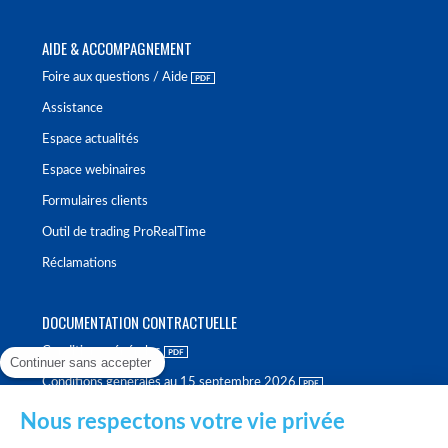
AIDE & ACCOMPAGNEMENT
Foire aux questions / Aide
Assistance
Espace actualités
Espace webinaires
Formulaires clients
Outil de trading ProRealTime
Réclamations
DOCUMENTATION CONTRACTUELLE
Conditions générales
Continuer sans accepter
Conditions générales au 15 septembre 2026
Brochure tarifaire
Nous respectons votre vie privée
Rapport sur la qualité d'exécution