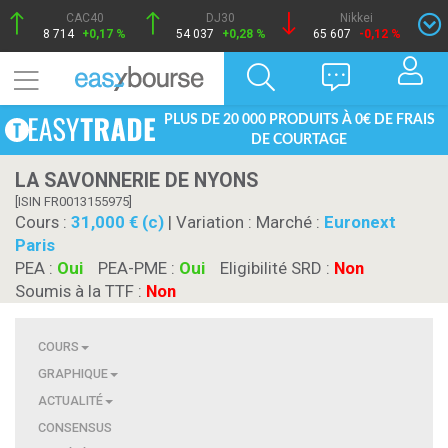
CAC40
DJ30
Nikkei
8 714
+0,17 %
54 037
+0,28 %
65 607
-0,12 %
PLUS DE 20 000 PRODUITS À 0€ DE FRAIS
DE COURTAGE
LA SAVONNERIE DE NYONS
[ISIN FR0013155975]
Cours :
31,000 € (c)
| Variation :
Marché :
Euronext
Paris
PEA :
Oui
PEA-PME :
Oui
Eligibilité SRD :
Non
Soumis à la TTF :
Non
COURS
GRAPHIQUE
ACTUALITÉ
CONSENSUS